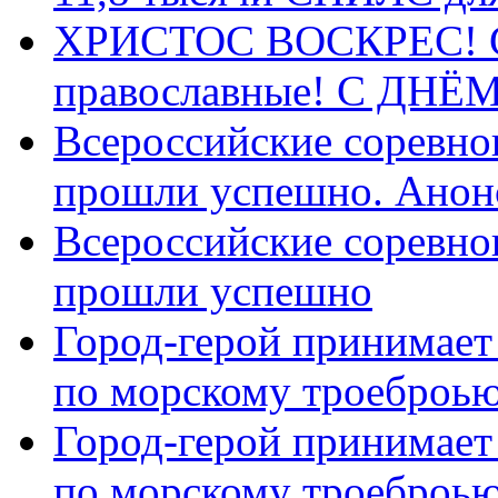
ХРИСТОС ВОСКРЕС! С 
православные! C ДН
Всероссийские соревно
прошли успешно. Анон
Всероссийские соревно
прошли успешно
Город-герой принимает
по морскому троеброью
Город-герой принимает
по морскому троеброью