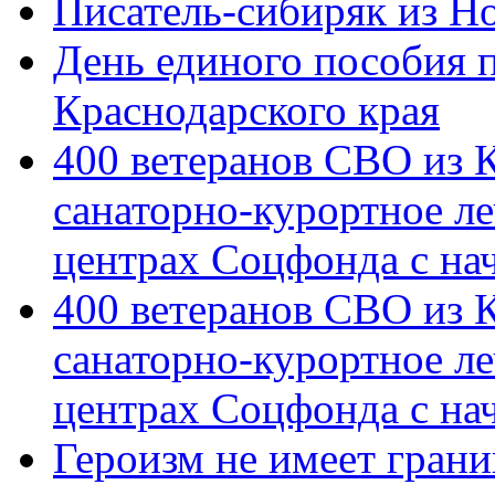
Писатель-сибиряк из Н
День единого пособия п
Краснодарского края
400 ветеранов СВО из 
санаторно-курортное л
центрах Соцфонда с на
400 ветеранов СВО из 
санаторно-курортное л
центрах Соцфонда с нач
Героизм не имеет грани