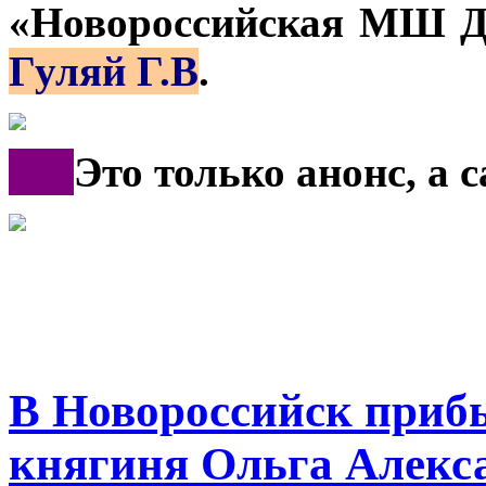
«Новороссийская МШ Д
Гуляй Г.В
.
***
Это только анонс, а
В Новороссийск приб
княгиня Ольга Алекса