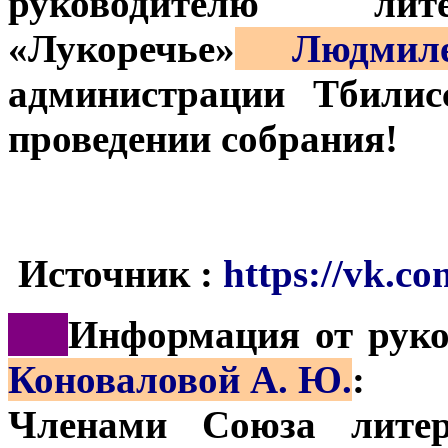
руководителю лите
«Лукоречье»
Людмиле
администрации Тбилис
проведении собрания!
Источник :
https://vk.co
***
Информация от рук
Коноваловой А. Ю.
:
Членами Союза лите