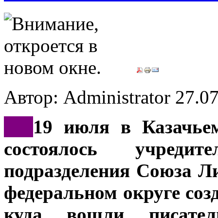
Автор: Administrator
27.07
***
19 июля в Казачье
состоялось учредит
подразделения
Союза Ли
федеральном округе соз
куда вошли писате