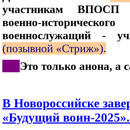
участникам ВПОСП о
военно-историче
военнослужащий - 
(позывной «Стриж»).
***
Это только анона, а
В Новороссийске зав
«Будущий воин-2025».