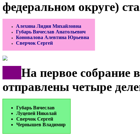
федеральном округе) ста
Алехина Лидия Михайловна
Губарь Вячеслав Анатольевич
Коновалова Алевтина Юрьевна
Сверчок Сергей
***
На первое собрание 
отправлены четыре деле
Губарь Вячеслав
Луцепей Николай
Сверчок Сергей
Чернышев Владими
р