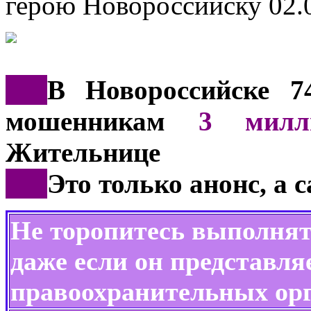
герою Новороссийску
02.
***
В Новороссийске 7
мошенникам
3 милл
Жительнице
***
Это только анонс, а 
Не торопитесь выполнят
даже если он представля
правоохранительных орг