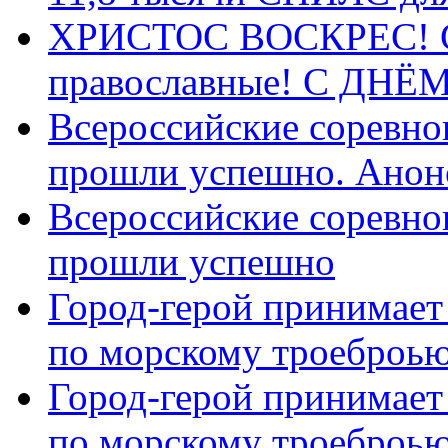
ХРИСТОС ВОСКРЕС! С 
православные! C ДН
Всероссийские соревно
прошли успешно. Анон
Всероссийские соревно
прошли успешно
Город-герой принимает
по морскому троеброью
Город-герой принимает
по морскому троеброью