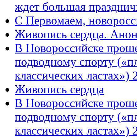
ждет большая празднич
C Первомаем, новорос
Живопись сердца. Анон
В Новороссийске проше
подводному спорту («пл
классических ластах») 
Живопись сердца
В Новороссийске проше
подводному спорту («пл
классических ластах») 