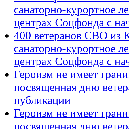
санаторно-курортное л
центрах Соцфонда с на
400 ветеранов СВО из 
санаторно-курортное л
центрах Соцфонда с нач
Героизм не имеет грани
посвященная дню ветер
публикации
Героизм не имеет грани
посвященная дню ветер