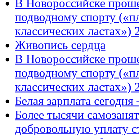
В Новороссийске проше
подводному спорту («пл
классических ластах») 
Живопись сердца
В Новороссийске проше
подводному спорту («пл
классических ластах») 
Белая зарплата сегодня
Более тысячи самозаня
добровольную уплату с