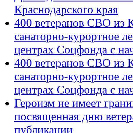
Краснодарского края
400 ветеранов СВО из 
санаторно-курортное л
центрах Соцфонда с на
400 ветеранов СВО из 
санаторно-курортное л
центрах Соцфонда с нач
Героизм не имеет грани
посвященная дню ветер
публикации