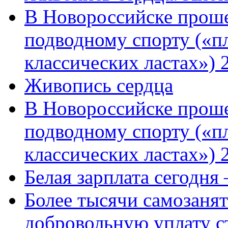
В Новороссийске проше
подводному спорту («пл
классических ластах») 
Живопись сердца
В Новороссийске проше
подводному спорту («пл
классических ластах») 
Белая зарплата сегодня
Более тысячи самозаня
добровольную уплату с