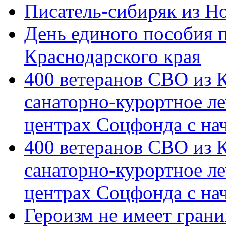
Писатель-сибиряк из Н
День единого пособия п
Краснодарского края
400 ветеранов СВО из 
санаторно-курортное л
центрах Соцфонда с на
400 ветеранов СВО из 
санаторно-курортное л
центрах Соцфонда с нач
Героизм не имеет грани