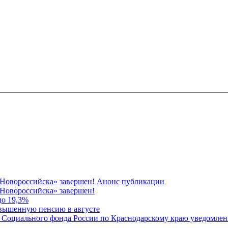
 Новороссийска» завершен! Анонс публикации
Новороссийска» завершен!
до 19,3%
овышенную пенсию в августе
 Социального фонда России по Краснодарскому краю уведомлени