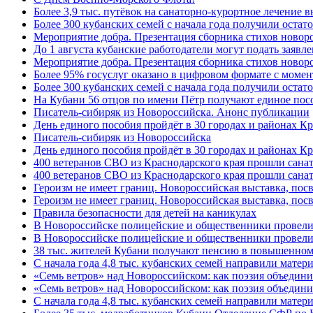
Более 3,9 тыс. путёвок на санаторно-курортное лечение
Более 300 кубанских семей с начала года получили остат
Мероприятие добра. Презентация сборника стихов ново
До 1 августа кубанские работодатели могут подать заяв
Мероприятие добра. Презентация сборника стихов новор
Более 95% госуслуг оказано в цифровом формате с моме
Более 300 кубанских семей с начала года получили остат
На Кубани 56 отцов по имени Пётр получают единое посо
Писатель-сибиряк из Новороссийска. Анонс публикации
День единого пособия пройдёт в 30 городах и районах К
Писатель-сибиряк из Новороссийска
День единого пособия пройдёт в 30 городах и районах Кр
400 ветеранов СВО из Краснодарского края прошли сана
400 ветеранов СВО из Краснодарского края прошли сана
Героизм не имеет границ. Новороссийская выставка, по
Героизм не имеет границ. Новороссийская выставка, по
Правила безопасности для детей на каникулах
В Новороссийске полицейские и общественники провели
В Новороссийске полицейские и общественники провели
38 тыс. жителей Кубани получают пенсию в повышенном р
С начала года 4,8 тыс. кубанских семей направили мате
«Семь ветров» над Новороссийском: как поэзия объедин
«Семь ветров» над Новороссийском: как поэзия объедини
С начала года 4,8 тыс. кубанских семей направили мате