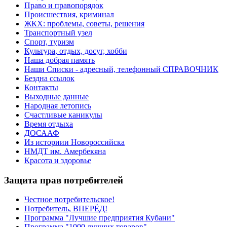
Право и правопорядок
Происшествия, криминал
ЖКХ: проблемы, советы, решения
Транспортный узел
Спорт, туризм
Культура, отдых, досуг, хобби
Наша добрая память
Наши Списки - адресный, телефонный СПРАВОЧНИК
Бездна ссылок
Контакты
Выходные данные
Народная летопись
Счастливые каникулы
Время отдыха
ДОСААФ
Из историии Новороссийска
НМДТ им. Амербекяна
Красота и здоровье
Защита прав потребителей
Честное потребительское!
Потребитель, ВПЕРЁД!
Программа "Лучшие предприятия Кубани"
Программа "1000 лучших товаров"