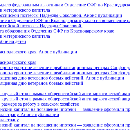
 выдало федеральным льготникам Отделение СФР по Краснодарско
ок материнского капитала
российской поэтессы Надежды Соколовой. Анонс публикации
ление в Отделение СФР по Краснодарскому краю на возмещение р
оссийской поэтессы Надежды Соколовой.
нта образования Отделения СФР по Краснодарскому краю
ок материнского капитала
бие на детей
раснодарского края. Анонс публикации
аснодарского края
торно-курортное лечение в реабилитационных центрах Соцфонда
торно-курортное лечение в реабилитационных центрах Соцфонда 
священная дню ветеранов боевых действий. Анонс публикации
священная дню ветеранов боевых действий
 круглый стол в рамках общероссийской антинаркотической ак
 круглый стол в рамках общероссийской антинаркотической ак
азмере за работу в сельском хозяйстве
ринский капитал на погашение ипотеки — заявление оформили п
ила страну. Анонс публикации
ла страну
ринский капитал на погашение ипотеки — заявление оформили пр