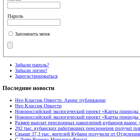
Пароль
Запомнить меня
Забыли пароль?
Забыли логин?
Зарегистрироваться
Последние новости
Нео Классик Оркестр. Анонс публикации
Нео Классик Оркестр
Новороссийский экологический проект «Карты природы
Новороссийский экологический проект «Карты природы 
Размер выплат пенсионных накоплений кубанцев вырос 
292 тыс. кубанских работающих пенсионеров получат п
Свыше 37,3 тыс. жителей Кубани получили от Отделения
C Днём Военно-Морского Флота!