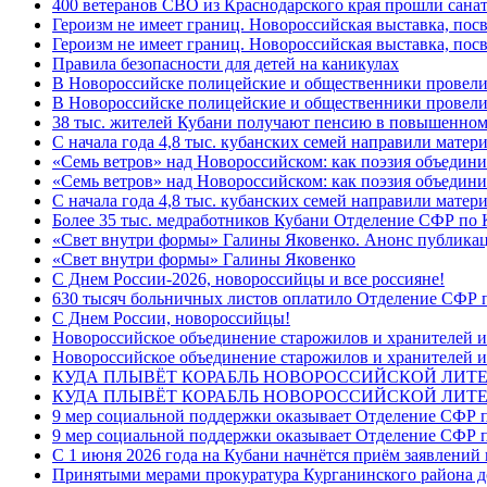
400 ветеранов СВО из Краснодарского края прошли сана
Героизм не имеет границ. Новороссийская выставка, по
Героизм не имеет границ. Новороссийская выставка, по
Правила безопасности для детей на каникулах
В Новороссийске полицейские и общественники провели
В Новороссийске полицейские и общественники провели
38 тыс. жителей Кубани получают пенсию в повышенном р
С начала года 4,8 тыс. кубанских семей направили мате
«Семь ветров» над Новороссийском: как поэзия объедин
«Семь ветров» над Новороссийском: как поэзия объедини
С начала года 4,8 тыс. кубанских семей направили мате
Более 35 тыс. медработников Кубани Отделение СФР по
«Свет внутри формы» Галины Яковенко. Анонс публика
«Свет внутри формы» Галины Яковенко
C Днем России-2026, новороссийцы и все россияне!
630 тысяч больничных листов оплатило Отделение СФР п
C Днем России, новороссийцы!
Новороссийское объединение старожилов и хранителей и
Новороссийское объединение старожилов и хранителей и
КУДА ПЛЫВЁТ КОРАБЛЬ НОВОРОССИЙСКОЙ ЛИТЕРА
КУДА ПЛЫВЁТ КОРАБЛЬ НОВОРОССИЙСКОЙ ЛИТЕ
9 мер социальной поддержки оказывает Отделение СФР п
9 мер социальной поддержки оказывает Отделение СФР п
С 1 июня 2026 года на Кубани начнётся приём заявлени
Принятыми мерами прокуратура Курганинского района до