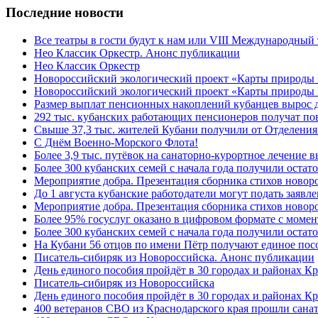
Последние новости
Все театры в гости будут к нам или VIII Международный
Нео Классик Оркестр. Анонс публикации
Нео Классик Оркестр
Новороссийский экологический проект «Карты природы
Новороссийский экологический проект «Карты природы 
Размер выплат пенсионных накоплений кубанцев вырос 
292 тыс. кубанских работающих пенсионеров получат п
Свыше 37,3 тыс. жителей Кубани получили от Отделения
C Днём Военно-Морского Флота!
Более 3,9 тыс. путёвок на санаторно-курортное лечение
Более 300 кубанских семей с начала года получили остат
Мероприятие добра. Презентация сборника стихов ново
До 1 августа кубанские работодатели могут подать заяв
Мероприятие добра. Презентация сборника стихов новор
Более 95% госуслуг оказано в цифровом формате с моме
Более 300 кубанских семей с начала года получили остат
На Кубани 56 отцов по имени Пётр получают единое посо
Писатель-сибиряк из Новороссийска. Анонс публикации
День единого пособия пройдёт в 30 городах и районах К
Писатель-сибиряк из Новороссийска
День единого пособия пройдёт в 30 городах и районах Кр
400 ветеранов СВО из Краснодарского края прошли сана