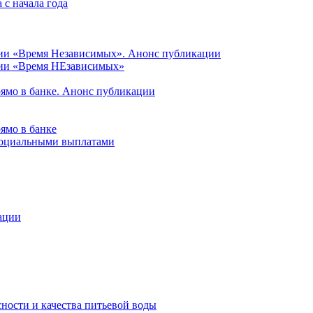
с начала года
ции «Время Независимых». Анонс публикации
ции «Время НЕзависимых»
рямо в банке. Анонс публикации
ямо в банке
 социальными выплатами
ации
ности и качества питьевой воды