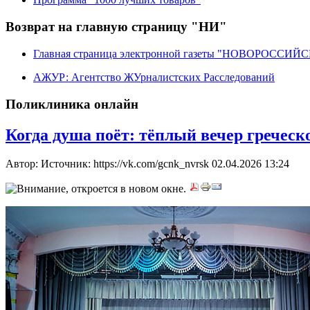
Возврат на главную страницу "НИ"
Главная страница электронной газеты "НОВОРОССИ
АЖУР: Агентство ЖУрналистских Расследований
Поликлиника онлайн
Когда душа поёт: тёплый вечер гречес
Автор: Источник: https://vk.com/gcnk_nvrsk
02.04.2026 13:24