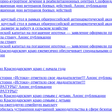
торно-курортное лечение в реабилитационных центрах Соцфонда 
священная дню ветеранов боевых действий. Анонс публикации
священная дню ветеранов боевых действий
 круглый стол в рамках общероссийской антинаркотической ак
 круглый стол в рамках общероссийской антинаркотической ак
азмере за работу в сельском хозяйстве
ринский капитал на погашение ипотеки — заявление оформили п
ила страну. Анонс публикации
ла страну
ринский капитал на погашение ипотеки — заявление оформили пр
 Краснодарскому краю ежемесячно обеспечивает специальными
ции
о Краснодарскому краю с начала года
стории «Истоки» отметило свое двадцатилетие!!! Анонс публик
стории «Истоки» отметило свое двадцатилетие!!!
ТУРЫ? Анонс публикации
РАТУРЫ?
о Краснодарскому краю семьям с детьми. Анонс публикации
о Краснодарскому краю семьям с детьми
й на ежегодную семейную выплату
билась устранения нарушений законодательства в сфере безопас