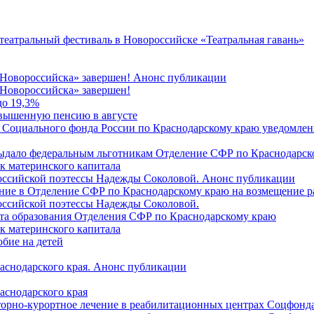
 театральный фестиваль в Новороссийске «Театральная гавань»
 Новороссийска» завершен! Анонс публикации
Новороссийска» завершен!
до 19,3%
овышенную пенсию в августе
 Социального фонда России по Краснодарскому краю уведомлени
 выдало федеральным льготникам Отделение СФР по Краснодарско
ок материнского капитала
российской поэтессы Надежды Соколовой. Анонс публикации
ление в Отделение СФР по Краснодарскому краю на возмещение р
оссийской поэтессы Надежды Соколовой.
нта образования Отделения СФР по Краснодарскому краю
ок материнского капитала
бие на детей
раснодарского края. Анонс публикации
аснодарского края
торно-курортное лечение в реабилитационных центрах Соцфонда