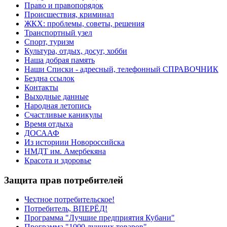
Право и правопорядок
Происшествия, криминал
ЖКХ: проблемы, советы, решения
Транспортный узел
Спорт, туризм
Культура, отдых, досуг, хобби
Наша добрая память
Наши Списки - адресный, телефонный СПРАВОЧНИК
Бездна ссылок
Контакты
Выходные данные
Народная летопись
Счастливые каникулы
Время отдыха
ДОСААФ
Из историии Новороссийска
НМДТ им. Амербекяна
Красота и здоровье
Защита прав потребителей
Честное потребительское!
Потребитель, ВПЕРЁД!
Программа "Лучшие предприятия Кубани"
Программа "1000 лучших товаров"