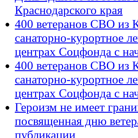
Краснодарского края
400 ветеранов СВО из 
санаторно-курортное л
центрах Соцфонда с на
400 ветеранов СВО из 
санаторно-курортное л
центрах Соцфонда с нач
Героизм не имеет грани
посвященная дню ветер
публикации