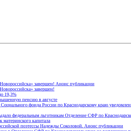
 Новороссийска» завершен! Анонс публикации
Новороссийска» завершен!
до 19,3%
овышенную пенсию в августе
 Социального фонда России по Краснодарскому краю уведомлени
 выдало федеральным льготникам Отделение СФР по Краснодарско
ок материнского капитала
российской поэтессы Надежды Соколовой. Анонс публикации