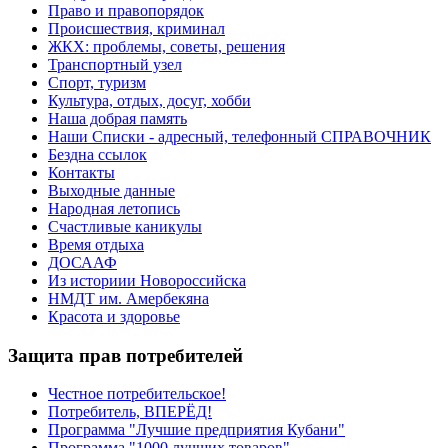
Право и правопорядок
Происшествия, криминал
ЖКХ: проблемы, советы, решения
Транспортный узел
Спорт, туризм
Культура, отдых, досуг, хобби
Наша добрая память
Наши Списки - адресный, телефонный СПРАВОЧНИК
Бездна ссылок
Контакты
Выходные данные
Народная летопись
Счастливые каникулы
Время отдыха
ДОСААФ
Из историии Новороссийска
НМДТ им. Амербекяна
Красота и здоровье
Защита прав потребителей
Честное потребительское!
Потребитель, ВПЕРЁД!
Программа "Лучшие предприятия Кубани"
Программа "1000 лучших товаров"