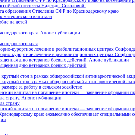
ление в Отделение СФР по Краснодарскому краю на возмещение р
оссийской поэтессы Надежды Соколовой.
нта образования Отделения СФР по Краснодарскому краю
ок материнского капитала
бие на детей
раснодарского края. Анонс публикации
аснодарского края
торно-курортное лечение в реабилитационных центрах Соцфонда
торно-курортное лечение в реабилитационных центрах Соцфонда 
священная дню ветеранов боевых действий. Анонс публикации
священная дню ветеранов боевых действий
 круглый стол в рамках общероссийской антинаркотической ак
 круглый стол в рамках общероссийской антинаркотической ак
азмере за работу в сельском хозяйстве
ринский капитал на погашение ипотеки — заявление оформили п
ила страну. Анонс публикации
ла страну
ринский капитал на погашение ипотеки — заявление оформили пр
 Краснодарскому краю ежемесячно обеспечивает специальными
ции