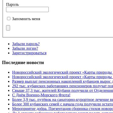
Пароль
Запомнить меня
Забыли пароль?
Забыли логин?
Зарегистрироваться
Последние новости
Новороссийский экологический проект «Карты природы
Новороссийский экологический проект «Карты природы 
Размер выплат пенсионных накоплений кубанцев вырос 
292 тыс. кубанских работающих пенсионеров получат п
Свыше 37,3 тыс. жителей Кубани получили от Отделения
C Днём Военно-Морского Флота!
Более 3,9 тыс. путёвок на санаторно-курортное лечение
Более 300 кубанских семей с начала года получили остат
Мероприятие добра. Презентация сборника стихов ново