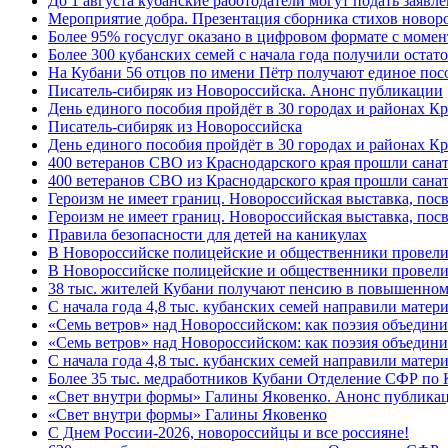
До 1 августа кубанские работодатели могут подать заяв
Мероприятие добра. Презентация сборника стихов новор
Более 95% госуслуг оказано в цифровом формате с моме
Более 300 кубанских семей с начала года получили остат
На Кубани 56 отцов по имени Пётр получают единое посо
Писатель-сибиряк из Новороссийска. Анонс публикации
День единого пособия пройдёт в 30 городах и районах К
Писатель-сибиряк из Новороссийска
День единого пособия пройдёт в 30 городах и районах Кр
400 ветеранов СВО из Краснодарского края прошли сана
400 ветеранов СВО из Краснодарского края прошли сана
Героизм не имеет границ. Новороссийская выставка, по
Героизм не имеет границ. Новороссийская выставка, по
Правила безопасности для детей на каникулах
В Новороссийске полицейские и общественники провели
В Новороссийске полицейские и общественники провели
38 тыс. жителей Кубани получают пенсию в повышенном р
С начала года 4,8 тыс. кубанских семей направили мате
«Семь ветров» над Новороссийском: как поэзия объедин
«Семь ветров» над Новороссийском: как поэзия объедини
С начала года 4,8 тыс. кубанских семей направили мате
Более 35 тыс. медработников Кубани Отделение СФР по
«Свет внутри формы» Галины Яковенко. Анонс публика
«Свет внутри формы» Галины Яковенко
C Днем России-2026, новороссийцы и все россияне!