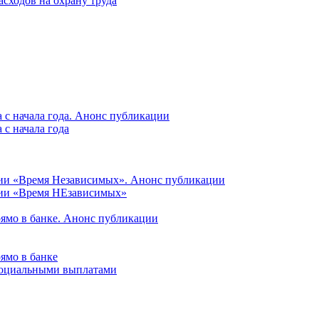
асходов на охрану труда
 с начала года. Анонс публикации
с начала года
ции «Время Независимых». Анонс публикации
ции «Время НЕзависимых»
рямо в банке. Анонс публикации
ямо в банке
 социальными выплатами