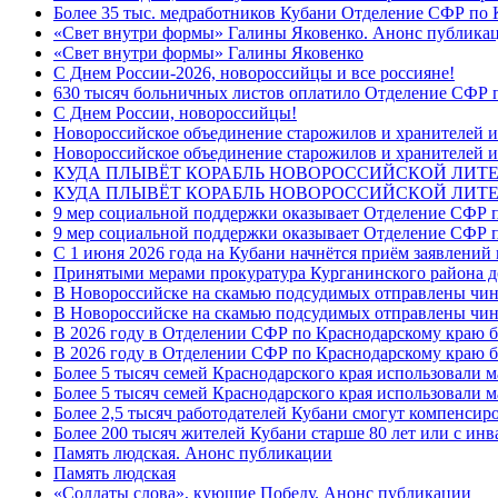
Более 35 тыс. медработников Кубани Отделение СФР по
«Свет внутри формы» Галины Яковенко. Анонс публика
«Свет внутри формы» Галины Яковенко
C Днем России-2026, новороссийцы и все россияне!
630 тысяч больничных листов оплатило Отделение СФР п
C Днем России, новороссийцы!
Новороссийское объединение старожилов и хранителей и
Новороссийское объединение старожилов и хранителей и
КУДА ПЛЫВЁТ КОРАБЛЬ НОВОРОССИЙСКОЙ ЛИТЕРА
КУДА ПЛЫВЁТ КОРАБЛЬ НОВОРОССИЙСКОЙ ЛИТЕ
9 мер социальной поддержки оказывает Отделение СФР п
9 мер социальной поддержки оказывает Отделение СФР п
С 1 июня 2026 года на Кубани начнётся приём заявлени
Принятыми мерами прокуратура Курганинского района до
В Новороссийске на скамью подсудимых отправлены чин
В Новороссийске на скамью подсудимых отправлены чин
В 2026 году в Отделении СФР по Краснодарскому краю 
В 2026 году в Отделении СФР по Краснодарскому краю 
Более 5 тысяч семей Краснодарского края использовали м
Более 5 тысяч семей Краснодарского края использовали м
Более 2,5 тысяч работодателей Кубани смогут компенсиро
Более 200 тысяч жителей Кубани старше 80 лет или с инв
Память людская. Анонс публикации
Память людская
«Солдаты слова», кующие Победу. Анонс публикации