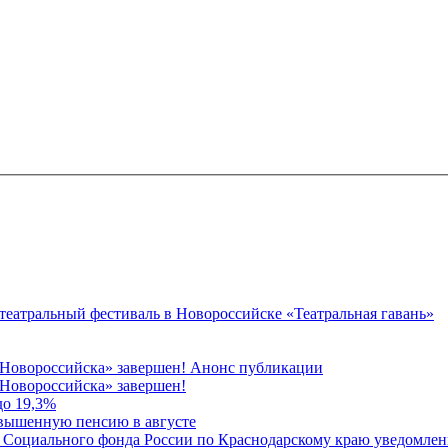
 театральный фестиваль в Новороссийске «Театральная гавань»
 Новороссийска» завершен! Анонс публикации
Новороссийска» завершен!
до 19,3%
овышенную пенсию в августе
 Социального фонда России по Краснодарскому краю уведомлени