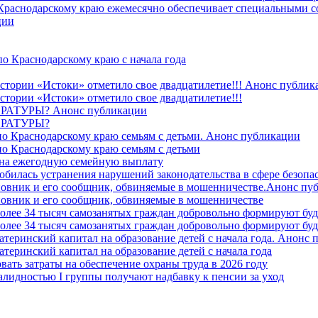
 Краснодарскому краю ежемесячно обеспечивает специальными
ции
о Краснодарскому краю с начала года
стории «Истоки» отметило свое двадцатилетие!!! Анонс публик
стории «Истоки» отметило свое двадцатилетие!!!
ТУРЫ? Анонс публикации
РАТУРЫ?
о Краснодарскому краю семьям с детьми. Анонс публикации
о Краснодарскому краю семьям с детьми
й на ежегодную семейную выплату
билась устранения нарушений законодательства в сфере безопас
овник и его сообщник, обвиняемые в мошенничестве.Анонс пу
овник и его сообщник, обвиняемые в мошенничестве
более 34 тысяч самозанятых граждан добровольно формируют б
более 34 тысяч самозанятых граждан добровольно формируют б
атеринский капитал на образование детей с начала года. Анонс
атеринский капитал на образование детей с начала года
вать затраты на обеспечение охраны труда в 2026 году
алидностью I группы получают надбавку к пенсии за уход