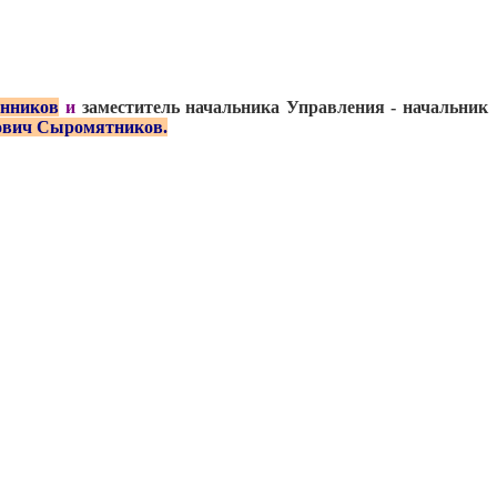
енников
и
заместитель начальника Управления - начальник
ович Сыромятников.