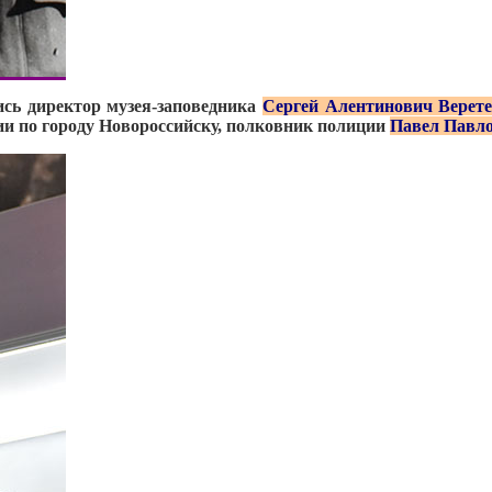
сь директор музея-заповедника
Сергей Алентинович Верет
ии по городу Новороссийску, полковник полиции
Павел Павл