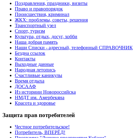
Поздравления, праздники, визиты
Право и правопорядок
Происшествия, криминал
ЖКХ: проблемы, советы, решения
Транспортный узел
Спорт, туризм
Культура, отдых, досуг, хобби
Наша добрая память
Наши Списки - адресный, телефонный СПРАВОЧНИК
Бездна ссылок
Контакты
Выходные данные
Народная летопись
Счастливые каникулы
Время отдыха
ДОСААФ
Из историии Новороссийска
НМДТ им. Амербекяна
Красота и здоровье
Защита прав потребителей
Честное потребительское!
Потребитель, ВПЕРЁД!
Программа "Лучшие предприятия Кубани"