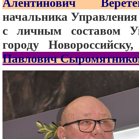
Алентинович Верете
начальника Управления 
с личным составом У
городу Новороссийску
Павлович Сыромятнико