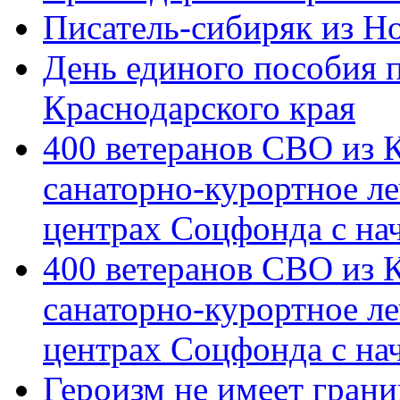
Писатель-сибиряк из Н
День единого пособия п
Краснодарского края
400 ветеранов СВО из 
санаторно-курортное л
центрах Соцфонда с на
400 ветеранов СВО из 
санаторно-курортное л
центрах Соцфонда с нач
Героизм не имеет грани