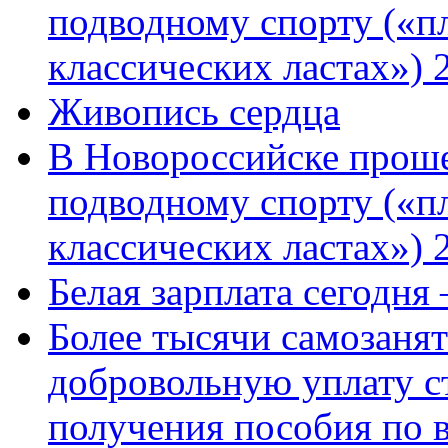
подводному спорту («пл
классических ластах») 
Живопись сердца
В Новороссийске проше
подводному спорту («пл
классических ластах») 
Белая зарплата сегодня
Более тысячи самозаня
добровольную уплату с
получения пособия по 