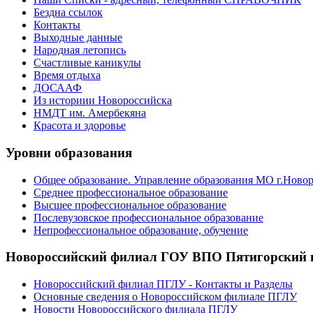
Бездна ссылок
Контакты
Выходные данные
Народная летопись
Счастливые каникулы
Время отдыха
ДОСААФ
Из историии Новороссийска
НМДТ им. Амербекяна
Красота и здоровье
Уровни образования
Общее образование. Управление образования МО г.Ново
Среднее профессиональное образование
Высшее профессиональное образование
Послевузовское профессиональное образование
Непрофессиональное образование, обучение
Новороссийский филиал ГОУ ВПО Пятигорский г
Новороссийский филиал ПГЛУ - Контакты и Разделы
Основные сведения о Новороссийском филиале ПГЛУ
Новости Новороссийского филиала ПГЛУ