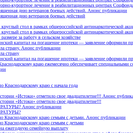
торно-курортное лечение в реабилитационных центрах Соцфонда 
священная дню ветеранов боевых действий. Анонс публикации
священная дню ветеранов боевых действий
 круглый стол в рамках общероссийской антинаркотической ак
 круглый стол в рамках общероссийской антинаркотической ак
азмере за работу в сельском хозяйстве
ринский капитал на погашение ипотеки — заявление оформили п
ила страну. Анонс публикации
ла страну
ринский капитал на погашение ипотеки — заявление оформили пр
 Краснодарскому краю ежемесячно обеспечивает специальными
ции
о Краснодарскому краю с начала года
стории «Истоки» отметило свое двадцатилетие!!! Анонс публик
стории «Истоки» отметило свое двадцатилетие!!!
ТУРЫ? Анонс публикации
РАТУРЫ?
о Краснодарскому краю семьям с детьми. Анонс публикации
о Краснодарскому краю семьям с детьми
й на ежегодную семейную выплату