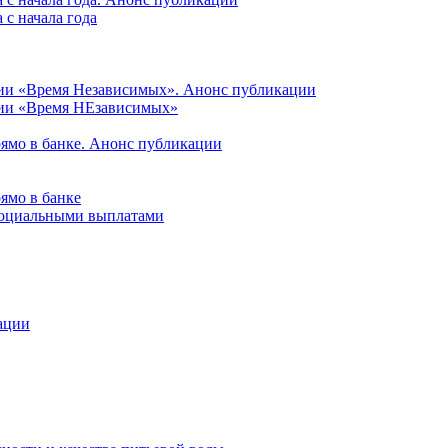
с начала года
ции «Время Независимых». Анонс публикации
ции «Время НЕзависимых»
рямо в банке. Анонс публикации
ямо в банке
 социальными выплатами
ации