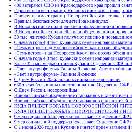
400 ветеранов СВО из Краснодарского края прошли сана
Героизм не имеет границ. Новороссийская выставка, по
Героизм не имеет границ. Новороссийская выставка, по
Правила безопасности для детей на каникулах
В Новороссийске полицейские и общественники провели
В Новороссийске полицейские и общественники провели
38 тыс. жителей Кубани получают пенсию в повышенном р
С начала года 4,8 тыс. кубанских семей направили мате
«Семь ветров» над Новороссийском: как поэзия объедин
«Семь ветров» над Новороссийском: как поэзия объедини
С начала года 4,8 тыс. кубанских семей направили мате
Более 35 тыс. медработников Кубани Отделение СФР по
«Свет внутри формы» Галины Яковенко. Анонс публика
«Свет внутри формы» Галины Яковенко
C Днем России-2026, новороссийцы и все россияне!
630 тысяч больничных листов оплатило Отделение СФР п
C Днем России, новороссийцы!
Новороссийское объединение старожилов и хранителей и
Новороссийское объединение старожилов и хранителей и
КУДА ПЛЫВЁТ КОРАБЛЬ НОВОРОССИЙСКОЙ ЛИТЕРА
КУДА ПЛЫВЁТ КОРАБЛЬ НОВОРОССИЙСКОЙ ЛИТЕ
9 мер социальной поддержки оказывает Отделение СФР п
9 мер социальной поддержки оказывает Отделение СФР п
С 1 июня 2026 года на Кубани начнётся приём заявлени