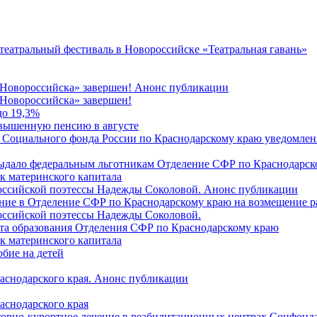
 театральный фестиваль в Новороссийске «Театральная гавань»
 Новороссийска» завершен! Анонс публикации
Новороссийска» завершен!
до 19,3%
овышенную пенсию в августе
 Социального фонда России по Краснодарскому краю уведомлени
 выдало федеральным льготникам Отделение СФР по Краснодарско
ок материнского капитала
российской поэтессы Надежды Соколовой. Анонс публикации
ление в Отделение СФР по Краснодарскому краю на возмещение р
оссийской поэтессы Надежды Соколовой.
нта образования Отделения СФР по Краснодарскому краю
ок материнского капитала
бие на детей
раснодарского края. Анонс публикации
аснодарского края
торно-курортное лечение в реабилитационных центрах Соцфонда