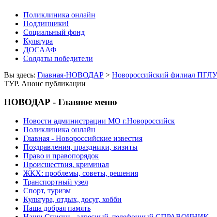
Поликлиника онлайн
Подлинники!
Социальный фонд
Культура
ДОСААФ
Солдаты победители
Вы здесь:
Главная-НОВОДАР
>
Новороссийский филиал ПГЛУ 
ТУР. Анонс публикации
НОВОДАР - Главное меню
Новости администрации МО г.Новороссийск
Поликлиника онлайн
Главная - Новороссийские известия
Поздравления, праздники, визиты
Право и правопорядок
Происшествия, криминал
ЖКХ: проблемы, советы, решения
Транспортный узел
Спорт, туризм
Культура, отдых, досуг, хобби
Наша добрая память
Наши Списки - адресный, телефонный СПРАВОЧНИК