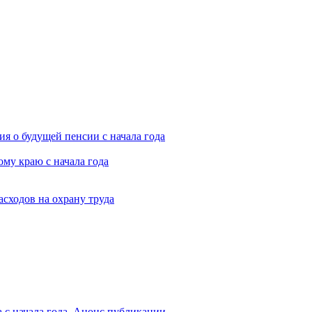
я о будущей пенсии с начала года
му краю с начала года
асходов на охрану труда
 с начала года. Анонс публикации