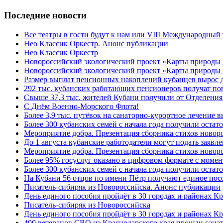
Последние новости
Все театры в гости будут к нам или VIII Международный
Нео Классик Оркестр. Анонс публикации
Нео Классик Оркестр
Новороссийский экологический проект «Карты природы
Новороссийский экологический проект «Карты природы 
Размер выплат пенсионных накоплений кубанцев вырос 
292 тыс. кубанских работающих пенсионеров получат п
Свыше 37,3 тыс. жителей Кубани получили от Отделения
C Днём Военно-Морского Флота!
Более 3,9 тыс. путёвок на санаторно-курортное лечение
Более 300 кубанских семей с начала года получили остат
Мероприятие добра. Презентация сборника стихов ново
До 1 августа кубанские работодатели могут подать заяв
Мероприятие добра. Презентация сборника стихов новор
Более 95% госуслуг оказано в цифровом формате с моме
Более 300 кубанских семей с начала года получили остат
На Кубани 56 отцов по имени Пётр получают единое посо
Писатель-сибиряк из Новороссийска. Анонс публикации
День единого пособия пройдёт в 30 городах и районах К
Писатель-сибиряк из Новороссийска
День единого пособия пройдёт в 30 городах и районах Кр
400 ветеранов СВО из Краснодарского края прошли сана