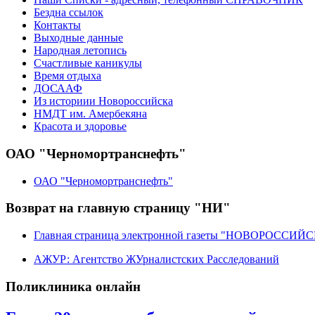
Бездна ссылок
Контакты
Выходные данные
Народная летопись
Счастливые каникулы
Время отдыха
ДОСААФ
Из историии Новороссийска
НМДТ им. Амербекяна
Красота и здоровье
ОАО "Черномортранснефть"
ОАО "Черномортранснефть"
Возврат на главную страницу "НИ"
Главная страница электронной газеты "НОВОРОССИ
АЖУР: Агентство ЖУрналистских Расследований
Поликлиника онлайн