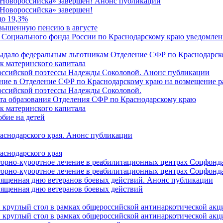
 Новороссийска» завершен! Анонс публикации
Новороссийска» завершен!
до 19,3%
овышенную пенсию в августе
 Социального фонда России по Краснодарскому краю уведомлени
 выдало федеральным льготникам Отделение СФР по Краснодарско
ок материнского капитала
российской поэтессы Надежды Соколовой. Анонс публикации
ление в Отделение СФР по Краснодарскому краю на возмещение р
оссийской поэтессы Надежды Соколовой.
нта образования Отделения СФР по Краснодарскому краю
ок материнского капитала
бие на детей
раснодарского края. Анонс публикации
аснодарского края
торно-курортное лечение в реабилитационных центрах Соцфонда
торно-курортное лечение в реабилитационных центрах Соцфонда 
священная дню ветеранов боевых действий. Анонс публикации
священная дню ветеранов боевых действий
 круглый стол в рамках общероссийской антинаркотической ак
 круглый стол в рамках общероссийской антинаркотической ак