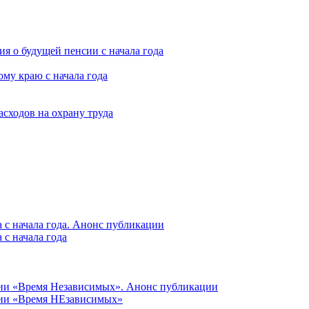
я о будущей пенсии с начала года
му краю с начала года
асходов на охрану труда
 с начала года. Анонс публикации
с начала года
ции «Время Независимых». Анонс публикации
ции «Время НЕзависимых»