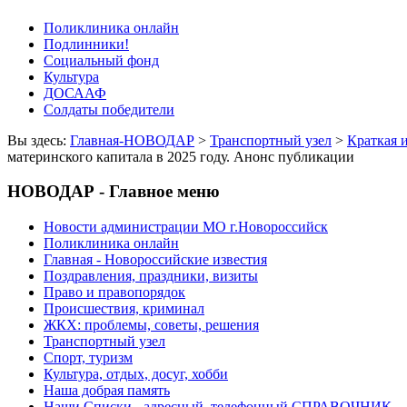
Поликлиника онлайн
Подлинники!
Социальный фонд
Культура
ДОСААФ
Солдаты победители
Вы здесь:
Главная-НОВОДАР
>
Транспортный узел
>
Краткая 
материнского капитала в 2025 году. Анонс публикации
НОВОДАР - Главное меню
Новости администрации МО г.Новороссийск
Поликлиника онлайн
Главная - Новороссийские известия
Поздравления, праздники, визиты
Право и правопорядок
Происшествия, криминал
ЖКХ: проблемы, советы, решения
Транспортный узел
Спорт, туризм
Культура, отдых, досуг, хобби
Наша добрая память
Наши Списки - адресный, телефонный СПРАВОЧНИК