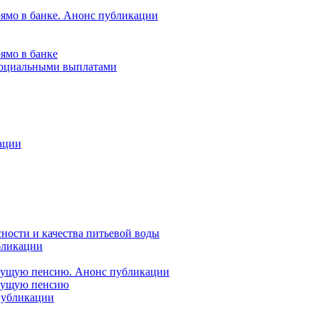
рямо в банке. Анонс публикации
ямо в банке
 социальными выплатами
ации
ности и качества питьевой воды
бликации
удущую пенсию. Анонс публикации
удущую пенсию
 публикации