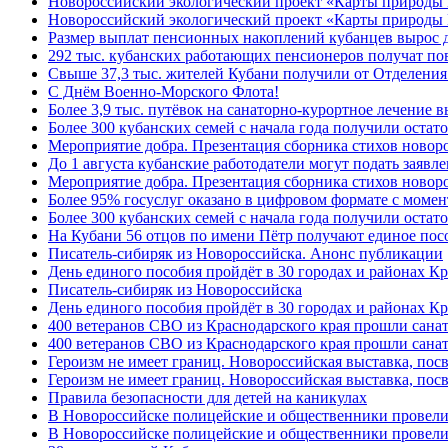
Новороссийский экологический проект «Карты природы
Новороссийский экологический проект «Карты природы 
Размер выплат пенсионных накоплений кубанцев вырос 
292 тыс. кубанских работающих пенсионеров получат п
Свыше 37,3 тыс. жителей Кубани получили от Отделения
C Днём Военно-Морского Флота!
Более 3,9 тыс. путёвок на санаторно-курортное лечение
Более 300 кубанских семей с начала года получили остат
Мероприятие добра. Презентация сборника стихов ново
До 1 августа кубанские работодатели могут подать заяв
Мероприятие добра. Презентация сборника стихов новор
Более 95% госуслуг оказано в цифровом формате с моме
Более 300 кубанских семей с начала года получили остат
На Кубани 56 отцов по имени Пётр получают единое посо
Писатель-сибиряк из Новороссийска. Анонс публикации
День единого пособия пройдёт в 30 городах и районах К
Писатель-сибиряк из Новороссийска
День единого пособия пройдёт в 30 городах и районах Кр
400 ветеранов СВО из Краснодарского края прошли сана
400 ветеранов СВО из Краснодарского края прошли сана
Героизм не имеет границ. Новороссийская выставка, по
Героизм не имеет границ. Новороссийская выставка, по
Правила безопасности для детей на каникулах
В Новороссийске полицейские и общественники провели
В Новороссийске полицейские и общественники провели