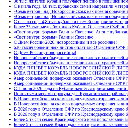
38 тыс. жителей Кубани получают пенсию в повышенном р
С начала года 4,8 тыс. кубанских семей направили мате
«Семь ветров» над Новороссийском: как поэзия объедин
«Семь ветров» над Новороссийском: как поэзия объедини
С начала года 4,8 тыс. кубанских семей направили мате
Более 35 тыс. медработников Кубани Отделение СФР по
«Свет внутри формы» Галины Яковенко. Анонс публика
«Свет внутри формы» Галины Яковенко
C Днем России-2026, новороссийцы и все россияне!
630 тысяч больничных листов оплатило Отделение СФР п
C Днем России, новороссийцы!
Новороссийское объединение старожилов и хранителей и
Новороссийское объединение старожилов и хранителей и
КУДА ПЛЫВЁТ КОРАБЛЬ НОВОРОССИЙСКОЙ ЛИТЕРА
КУДА ПЛЫВЁТ КОРАБЛЬ НОВОРОССИЙСКОЙ ЛИТЕ
9 мер социальной поддержки оказывает Отделение СФР п
9 мер социальной поддержки оказывает Отделение СФР п
С 1 июня 2026 года на Кубани начнётся приём заявлени
Принятыми мерами прокуратура Курганинского района до
В Новороссийске на скамью подсудимых отправлены чин
В Новороссийске на скамью подсудимых отправлены чин
В 2026 году в Отделении СФР по Краснодарскому краю 
В 2026 году в Отделении СФР по Краснодарскому краю 
Более 5 тысяч семей Краснодарского края использовали м
Более 5 тысяч семей Краснодарского края использовали м