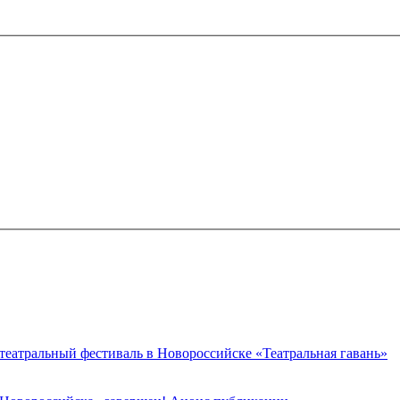
 театральный фестиваль в Новороссийске «Театральная гавань»