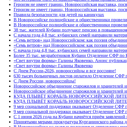
Героизм не имеет границ. Новороссийская выставка, по
Героизм не имеет границ. Новороссийская выставка, по
Правила безопасности для детей на каникулах
В Новороссийске полицейские и общественники провели
В Новороссийске полицейские и общественники провели
38 тыс. жителей Кубани получают пенсию в повышенном р
С начала года 4,8 тыс. кубанских семей направили мате
«Семь ветров» над Новороссийском: как поэзия объедин
«Семь ветров» над Новороссийском: как поэзия объедини
С начала года 4,8 тыс. кубанских семей направили мате
Более 35 тыс. медработников Кубани Отделение СФР по
«Свет внутри формы» Галины Яковенко. Анонс публика
«Свет внутри формы» Галины Яковенко
C Днем России-2026, новороссийцы и все россияне!
630 тысяч больничных листов оплатило Отделение СФР п
C Днем России, новороссийцы!
Новороссийское объединение старожилов и хранителей и
Новороссийское объединение старожилов и хранителей и
КУДА ПЛЫВЁТ КОРАБЛЬ НОВОРОССИЙСКОЙ ЛИТЕРА
КУДА ПЛЫВЁТ КОРАБЛЬ НОВОРОССИЙСКОЙ ЛИТЕ
9 мер социальной поддержки оказывает Отделение СФР п
9 мер социальной поддержки оказывает Отделение СФР п
С 1 июня 2026 года на Кубани начнётся приём заявлени
Принятыми мерами прокуратура Курганинского района до
В Новороссийске на скамью подсудимых отправлены чин