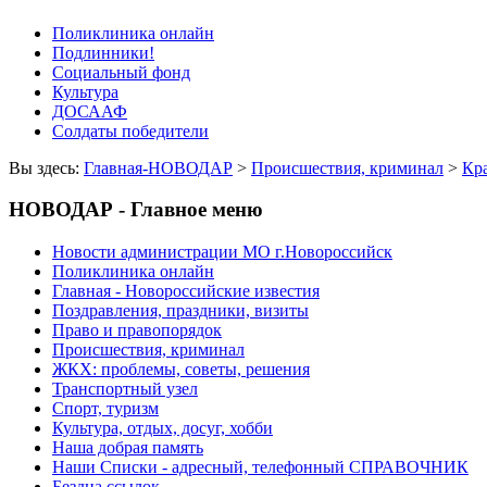
Поликлиника онлайн
Подлинники!
Социальный фонд
Культура
ДОСААФ
Солдаты победители
Вы здесь:
Главная-НОВОДАР
>
Происшествия, криминал
>
Кр
НОВОДАР - Главное меню
Новости администрации МО г.Новороссийск
Поликлиника онлайн
Главная - Новороссийские известия
Поздравления, праздники, визиты
Право и правопорядок
Происшествия, криминал
ЖКХ: проблемы, советы, решения
Транспортный узел
Спорт, туризм
Культура, отдых, досуг, хобби
Наша добрая память
Наши Списки - адресный, телефонный СПРАВОЧНИК
Бездна ссылок