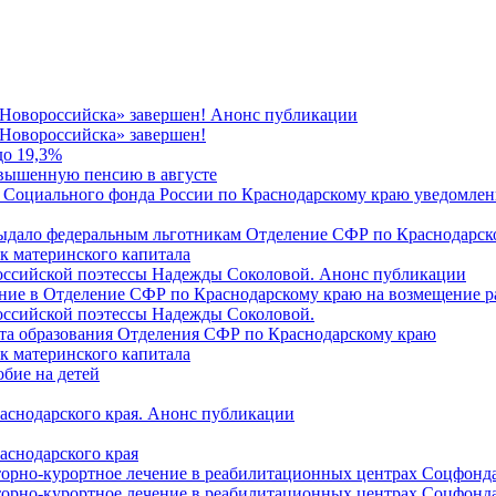
 Новороссийска» завершен! Анонс публикации
Новороссийска» завершен!
до 19,3%
овышенную пенсию в августе
 Социального фонда России по Краснодарскому краю уведомлени
 выдало федеральным льготникам Отделение СФР по Краснодарско
ок материнского капитала
российской поэтессы Надежды Соколовой. Анонс публикации
ление в Отделение СФР по Краснодарскому краю на возмещение р
оссийской поэтессы Надежды Соколовой.
нта образования Отделения СФР по Краснодарскому краю
ок материнского капитала
бие на детей
раснодарского края. Анонс публикации
аснодарского края
торно-курортное лечение в реабилитационных центрах Соцфонда
торно-курортное лечение в реабилитационных центрах Соцфонда 