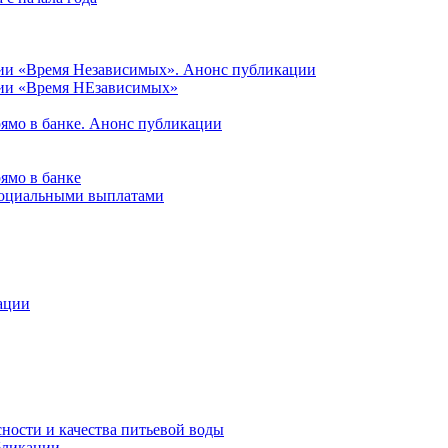
ции «Время Независимых». Анонс публикации
ции «Время НЕзависимых»
рямо в банке. Анонс публикации
ямо в банке
 социальными выплатами
ации
ности и качества питьевой воды
бликации