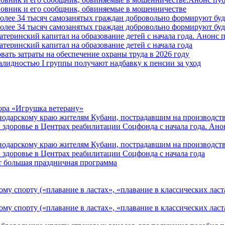
овник и его сообщник, обвиняемые в мошенничестве
более 34 тысяч самозанятых граждан добровольно формируют б
более 34 тысяч самозанятых граждан добровольно формируют б
атеринский капитал на образование детей с начала года. Анонс
атеринский капитал на образование детей с начала года
вать затраты на обеспечение охраны труда в 2026 году
алидностью I группы получают надбавку к пенсии за уход
ора «Игрушка ветерану»
нодарскому краю жителям Кубани, пострадавшим на производст
 здоровье в Центрах реабилитации Соцфонда с начала года. Ан
нодарскому краю жителям Кубани, пострадавшим на производст
 здоровье в Центрах реабилитации Соцфонда с начала года
т большая праздничная программа
му спорту («плавание в ластах», «плавание в классических ласт
у спорту («плавание в ластах», «плавание в классических ласта