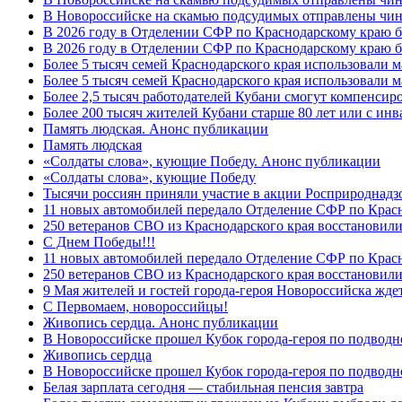
В Новороссийске на скамью подсудимых отправлены чин
В 2026 году в Отделении СФР по Краснодарскому краю 
В 2026 году в Отделении СФР по Краснодарскому краю 
Более 5 тысяч семей Краснодарского края использовали м
Более 5 тысяч семей Краснодарского края использовали м
Более 2,5 тысяч работодателей Кубани смогут компенсиро
Более 200 тысяч жителей Кубани старше 80 лет или с инв
Память людская. Анонс публикации
Память людская
«Солдаты слова», кующие Победу. Анонс публикации
«Солдаты слова», кующие Победу
Тысячи россиян приняли участие в акции Росприроднадз
11 новых автомобилей передало Отделение СФР по Крас
250 ветеранов СВО из Краснодарского края восстановили
С Днем Победы!!!
11 новых автомобилей передало Отделение СФР по Крас
250 ветеранов СВО из Краснодарского края восстановили
9 Мая жителей и гостей города-героя Новороссийска жде
C Первомаем, новороссийцы!
Живопись сердца. Анонс публикации
В Новороссийске прошел Кубок города-героя по подводно
Живопись сердца
В Новороссийске прошел Кубок города-героя по подводном
Белая зарплата сегодня — стабильная пенсия завтра