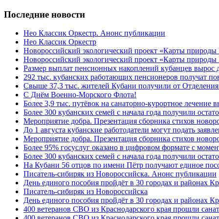
Последние новости
Нео Классик Оркестр. Анонс публикации
Нео Классик Оркестр
Новороссийский экологический проект «Карты природы
Новороссийский экологический проект «Карты природы 
Размер выплат пенсионных накоплений кубанцев вырос 
292 тыс. кубанских работающих пенсионеров получат п
Свыше 37,3 тыс. жителей Кубани получили от Отделения
C Днём Военно-Морского Флота!
Более 3,9 тыс. путёвок на санаторно-курортное лечение
Более 300 кубанских семей с начала года получили остат
Мероприятие добра. Презентация сборника стихов ново
До 1 августа кубанские работодатели могут подать заяв
Мероприятие добра. Презентация сборника стихов новор
Более 95% госуслуг оказано в цифровом формате с моме
Более 300 кубанских семей с начала года получили остат
На Кубани 56 отцов по имени Пётр получают единое посо
Писатель-сибиряк из Новороссийска. Анонс публикации
День единого пособия пройдёт в 30 городах и районах К
Писатель-сибиряк из Новороссийска
День единого пособия пройдёт в 30 городах и районах Кр
400 ветеранов СВО из Краснодарского края прошли сана
400 ветеранов СВО из Краснодарского края прошли сана