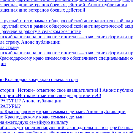
священная дню ветеранов боевых действий. Анонс публикации
священная дню ветеранов боевых действий
 круглый стол в рамках общероссийской антинаркотической ак
 круглый стол в рамках общероссийской антинаркотической ак
азмере за работу в сельском хозяйстве
ринский капитал на погашение ипотеки — заявление оформили п
ила страну. Анонс публикации
ла страну
ринский капитал на погашение ипотеки — заявление оформили пр
 Краснодарскому краю ежемесячно обеспечивает специальными
ции
о Краснодарскому краю с начала года
стории «Истоки» отметило свое двадцатилетие!!! Анонс публик
стории «Истоки» отметило свое двадцатилетие!!!
ТУРЫ? Анонс публикации
РАТУРЫ?
о Краснодарскому краю семьям с детьми. Анонс публикации
о Краснодарскому краю семьям с детьми
й на ежегодную семейную выплату
билась устранения нарушений законодательства в сфере безопас
овник и его сообщник, обвиняемые в мошенничестве.Анонс пу