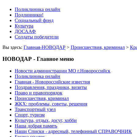
Поликлиника онлайн
Подлинники!
Социальный фонд
Культура
ДОСААФ
Солдаты победители
Вы здесь:
Главная-НОВОДАР
>
Происшествия, криминал
>
Кр
НОВОДАР - Главное меню
Новости администрации МО г.Новороссийск
Поликлиника онлайн
Главная - Новороссийские известия
Поздравления, праздники, визиты
Право и правопорядок
Происшествия, криминал
ЖКХ: проблемы, советы, решения
Транспортный узел
Спорт, туризм
Культура, отдых, досуг, хобби
Наша добрая память
Наши Списки - адресный, телефонный СПРАВОЧНИК
Бездна ссылок