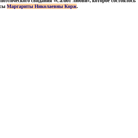
е поэтического свидания «Салют любви», которое состоялось
ссы
Маргариты Николаевны Корж
.