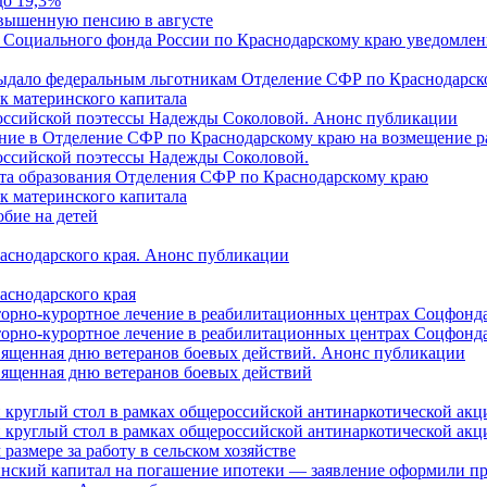
до 19,3%
овышенную пенсию в августе
 Социального фонда России по Краснодарскому краю уведомлени
 выдало федеральным льготникам Отделение СФР по Краснодарско
ок материнского капитала
российской поэтессы Надежды Соколовой. Анонс публикации
ление в Отделение СФР по Краснодарскому краю на возмещение р
оссийской поэтессы Надежды Соколовой.
нта образования Отделения СФР по Краснодарскому краю
ок материнского капитала
бие на детей
раснодарского края. Анонс публикации
аснодарского края
торно-курортное лечение в реабилитационных центрах Соцфонда
торно-курортное лечение в реабилитационных центрах Соцфонда 
священная дню ветеранов боевых действий. Анонс публикации
священная дню ветеранов боевых действий
 круглый стол в рамках общероссийской антинаркотической ак
 круглый стол в рамках общероссийской антинаркотической ак
азмере за работу в сельском хозяйстве
ринский капитал на погашение ипотеки — заявление оформили п