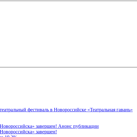
 театральный фестиваль в Новороссийске «Театральная гавань»
 Новороссийска» завершен! Анонс публикации
Новороссийска» завершен!