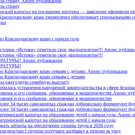
ила страну. Анонс публикации
ла страну
ринский капитал на погашение ипотеки — заявление оформили пр
 Краснодарскому краю ежемесячно обеспечивает специальными
ции
о Краснодарскому краю с начала года
стории «Истоки» отметило свое двадцатилетие!!! Анонс публик
стории «Истоки» отметило свое двадцатилетие!!!
ТУРЫ? Анонс публикации
РАТУРЫ?
о Краснодарскому краю семьям с детьми. Анонс публикации
о Краснодарскому краю семьям с детьми
й на ежегодную семейную выплату
билась устранения нарушений законодательства в сфере безопас
овник и его сообщник, обвиняемые в мошенничестве.Анонс пу
овник и его сообщник, обвиняемые в мошенничестве
более 34 тысяч самозанятых граждан добровольно формируют б
более 34 тысяч самозанятых граждан добровольно формируют б
атеринский капитал на образование детей с начала года. Анонс
атеринский капитал на образование детей с начала года
вать затраты на обеспечение охраны труда в 2026 году
алидностью I группы получают надбавку к пенсии за уход