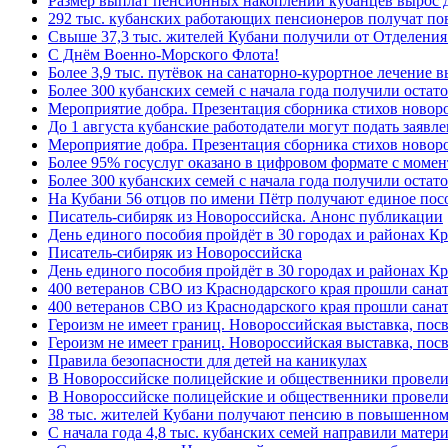
Размер выплат пенсионных накоплений кубанцев вырос 
292 тыс. кубанских работающих пенсионеров получат п
Свыше 37,3 тыс. жителей Кубани получили от Отделения
C Днём Военно-Морского Флота!
Более 3,9 тыс. путёвок на санаторно-курортное лечение
Более 300 кубанских семей с начала года получили остат
Мероприятие добра. Презентация сборника стихов ново
До 1 августа кубанские работодатели могут подать заяв
Мероприятие добра. Презентация сборника стихов новор
Более 95% госуслуг оказано в цифровом формате с моме
Более 300 кубанских семей с начала года получили остат
На Кубани 56 отцов по имени Пётр получают единое посо
Писатель-сибиряк из Новороссийска. Анонс публикации
День единого пособия пройдёт в 30 городах и районах К
Писатель-сибиряк из Новороссийска
День единого пособия пройдёт в 30 городах и районах Кр
400 ветеранов СВО из Краснодарского края прошли сана
400 ветеранов СВО из Краснодарского края прошли сана
Героизм не имеет границ. Новороссийская выставка, по
Героизм не имеет границ. Новороссийская выставка, по
Правила безопасности для детей на каникулах
В Новороссийске полицейские и общественники провели
В Новороссийске полицейские и общественники провели
38 тыс. жителей Кубани получают пенсию в повышенном р
С начала года 4,8 тыс. кубанских семей направили мате