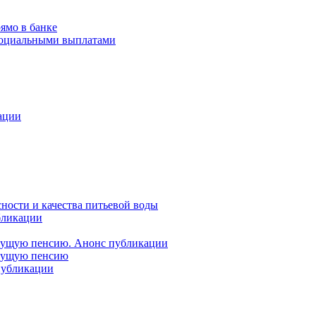
ямо в банке
 социальными выплатами
ации
ности и качества питьевой воды
бликации
удущую пенсию. Анонс публикации
удущую пенсию
 публикации