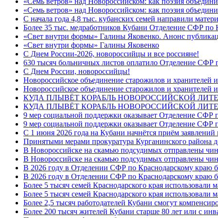
«Семь ветров» над Новороссийском: как поэзия объедин
«Семь ветров» над Новороссийском: как поэзия объедини
С начала года 4,8 тыс. кубанских семей направили мате
Более 35 тыс. медработников Кубани Отделение СФР по
«Свет внутри формы» Галины Яковенко. Анонс публика
«Свет внутри формы» Галины Яковенко
C Днем России-2026, новороссийцы и все россияне!
630 тысяч больничных листов оплатило Отделение СФР п
C Днем России, новороссийцы!
Новороссийское объединение старожилов и хранителей и
Новороссийское объединение старожилов и хранителей и
КУДА ПЛЫВЁТ КОРАБЛЬ НОВОРОССИЙСКОЙ ЛИТЕРА
КУДА ПЛЫВЁТ КОРАБЛЬ НОВОРОССИЙСКОЙ ЛИТЕ
9 мер социальной поддержки оказывает Отделение СФР п
9 мер социальной поддержки оказывает Отделение СФР п
С 1 июня 2026 года на Кубани начнётся приём заявлени
Принятыми мерами прокуратура Курганинского района до
В Новороссийске на скамью подсудимых отправлены чин
В Новороссийске на скамью подсудимых отправлены чин
В 2026 году в Отделении СФР по Краснодарскому краю 
В 2026 году в Отделении СФР по Краснодарскому краю 
Более 5 тысяч семей Краснодарского края использовали м
Более 5 тысяч семей Краснодарского края использовали м
Более 2,5 тысяч работодателей Кубани смогут компенсиро
Более 200 тысяч жителей Кубани старше 80 лет или с инв