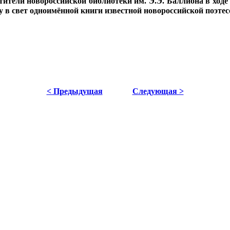
етители новороссийской библиотеки им. Э.Э. Баллиона в ход
у в свет одноимённой книги известной новороссийской поэте
< Предыдущая
Следующая >