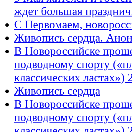
ждет большая празднич
C Первомаем, новорос
Живопись сердца. Анон
В Новороссийске проше
подводному спорту («пл
классических ластах») 
Живопись сердца
В Новороссийске проше
подводному спорту («пл
классических ластах») 