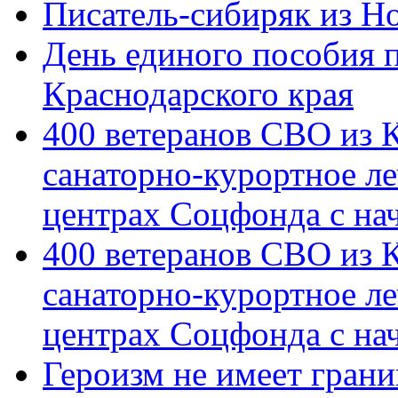
Писатель-сибиряк из Н
День единого пособия п
Краснодарского края
400 ветеранов СВО из 
санаторно-курортное л
центрах Соцфонда с на
400 ветеранов СВО из 
санаторно-курортное л
центрах Соцфонда с нач
Героизм не имеет грани