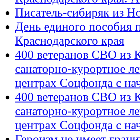
Писатель-сибиряк из Н
День единого пособия п
Краснодарского края
400 ветеранов СВО из 
санаторно-курортное л
центрах Соцфонда с на
400 ветеранов СВО из 
санаторно-курортное л
центрах Соцфонда с нач
Героизм не имеет грани