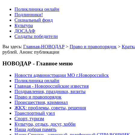
Поликлиника онлайн
Подлинники!
Социальный фонд
Культура
ДОСААФ
Солдаты победители
Вы здесь:
Главная-НОВОДАР
>
Право и правопорядок
>
Кратк
рублей. Анонс публикации
НОВОДАР - Главное меню
Новости администрации МО г.Новороссийск
Поликлиника онлайн
Главная - Новороссийские известия
Поздравления, праздники, визиты
Право и правопорядок
Происшествия, криминал
ЖКХ: проблемы, советы, решения
Транспортный узел
Спорт, туризм
Культура, отдых, досуг, хобби
Наша добрая память
Наши Списки - адресный, телефонный СПРАВОЧНИК