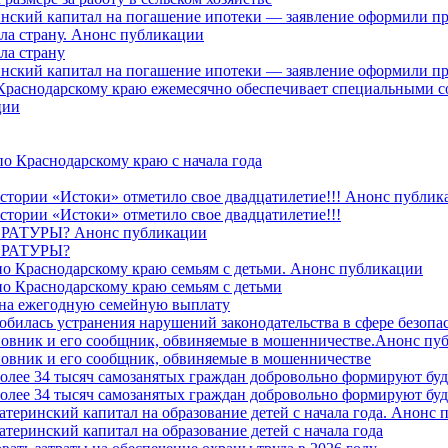
ринский капитал на погашение ипотеки — заявление оформили п
ила страну. Анонс публикации
ла страну
ринский капитал на погашение ипотеки — заявление оформили пр
 Краснодарскому краю ежемесячно обеспечивает специальными
ции
о Краснодарскому краю с начала года
стории «Истоки» отметило свое двадцатилетие!!! Анонс публик
стории «Истоки» отметило свое двадцатилетие!!!
ТУРЫ? Анонс публикации
РАТУРЫ?
о Краснодарскому краю семьям с детьми. Анонс публикации
о Краснодарскому краю семьям с детьми
й на ежегодную семейную выплату
билась устранения нарушений законодательства в сфере безопас
овник и его сообщник, обвиняемые в мошенничестве.Анонс пу
овник и его сообщник, обвиняемые в мошенничестве
более 34 тысяч самозанятых граждан добровольно формируют б
более 34 тысяч самозанятых граждан добровольно формируют б
атеринский капитал на образование детей с начала года. Анонс
атеринский капитал на образование детей с начала года