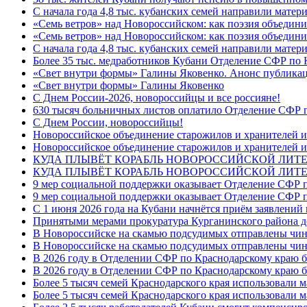
С начала года 4,8 тыс. кубанских семей направили мате
«Семь ветров» над Новороссийском: как поэзия объедин
«Семь ветров» над Новороссийском: как поэзия объедини
С начала года 4,8 тыс. кубанских семей направили мате
Более 35 тыс. медработников Кубани Отделение СФР по
«Свет внутри формы» Галины Яковенко. Анонс публика
«Свет внутри формы» Галины Яковенко
C Днем России-2026, новороссийцы и все россияне!
630 тысяч больничных листов оплатило Отделение СФР п
C Днем России, новороссийцы!
Новороссийское объединение старожилов и хранителей и
Новороссийское объединение старожилов и хранителей и
КУДА ПЛЫВЁТ КОРАБЛЬ НОВОРОССИЙСКОЙ ЛИТЕРА
КУДА ПЛЫВЁТ КОРАБЛЬ НОВОРОССИЙСКОЙ ЛИТЕ
9 мер социальной поддержки оказывает Отделение СФР п
9 мер социальной поддержки оказывает Отделение СФР п
С 1 июня 2026 года на Кубани начнётся приём заявлени
Принятыми мерами прокуратура Курганинского района до
В Новороссийске на скамью подсудимых отправлены чин
В Новороссийске на скамью подсудимых отправлены чин
В 2026 году в Отделении СФР по Краснодарскому краю 
В 2026 году в Отделении СФР по Краснодарскому краю 
Более 5 тысяч семей Краснодарского края использовали м
Более 5 тысяч семей Краснодарского края использовали м