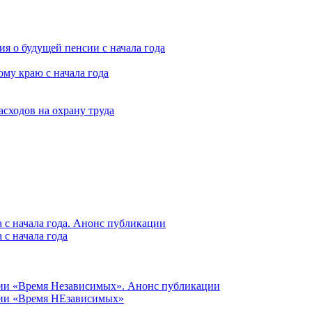
я о будущей пенсии с начала года
му краю с начала года
асходов на охрану труда
 с начала года. Анонс публикации
с начала года
ции «Время Независимых». Анонс публикации
ции «Время НЕзависимых»