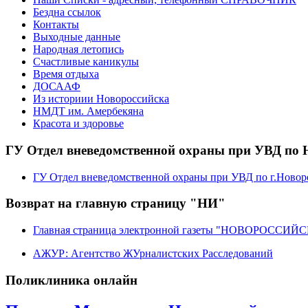
Бездна ссылок
Контакты
Выходные данные
Народная летопись
Счастливые каникулы
Время отдыха
ДОСААФ
Из историии Новороссийска
НМДТ им. Амербекяна
Красота и здоровье
ГУ Отдел вневедомственной охраны при УВД по 
ГУ Отдел вневедомственной охраны при УВД по г.Новор
Возврат на главную страницу "НИ"
Главная страница электронной газеты "НОВОРОССИ
АЖУР: Агентство ЖУрналистских Расследований
Поликлиника онлайн