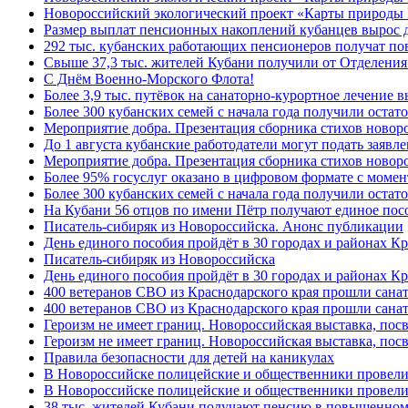
Новороссийский экологический проект «Карты природы 
Размер выплат пенсионных накоплений кубанцев вырос 
292 тыс. кубанских работающих пенсионеров получат п
Свыше 37,3 тыс. жителей Кубани получили от Отделения
C Днём Военно-Морского Флота!
Более 3,9 тыс. путёвок на санаторно-курортное лечение
Более 300 кубанских семей с начала года получили остат
Мероприятие добра. Презентация сборника стихов ново
До 1 августа кубанские работодатели могут подать заяв
Мероприятие добра. Презентация сборника стихов новор
Более 95% госуслуг оказано в цифровом формате с моме
Более 300 кубанских семей с начала года получили остат
На Кубани 56 отцов по имени Пётр получают единое посо
Писатель-сибиряк из Новороссийска. Анонс публикации
День единого пособия пройдёт в 30 городах и районах К
Писатель-сибиряк из Новороссийска
День единого пособия пройдёт в 30 городах и районах Кр
400 ветеранов СВО из Краснодарского края прошли сана
400 ветеранов СВО из Краснодарского края прошли сана
Героизм не имеет границ. Новороссийская выставка, по
Героизм не имеет границ. Новороссийская выставка, по
Правила безопасности для детей на каникулах
В Новороссийске полицейские и общественники провели
В Новороссийске полицейские и общественники провели
38 тыс. жителей Кубани получают пенсию в повышенном р