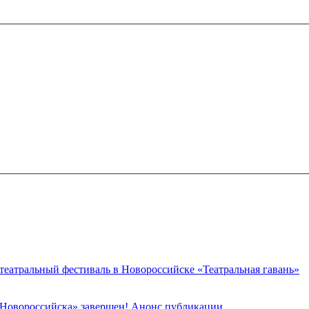
 театральный фестиваль в Новороссийске «Театральная гавань»
 Новороссийска» завершен! Анонс публикации