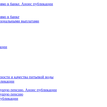
рямо в банке. Анонс публикации
ямо в банке
 социальными выплатами
ации
ности и качества питьевой воды
бликации
удущую пенсию. Анонс публикации
удущую пенсию
 публикации