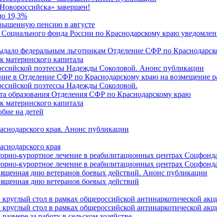
Новороссийска» завершен!
до 19,3%
овышенную пенсию в августе
 Социального фонда России по Краснодарскому краю уведомлени
 выдало федеральным льготникам Отделение СФР по Краснодарско
ок материнского капитала
российской поэтессы Надежды Соколовой. Анонс публикации
ление в Отделение СФР по Краснодарскому краю на возмещение р
оссийской поэтессы Надежды Соколовой.
нта образования Отделения СФР по Краснодарскому краю
ок материнского капитала
бие на детей
раснодарского края. Анонс публикации
аснодарского края
торно-курортное лечение в реабилитационных центрах Соцфонда
торно-курортное лечение в реабилитационных центрах Соцфонда 
священная дню ветеранов боевых действий. Анонс публикации
священная дню ветеранов боевых действий
 круглый стол в рамках общероссийской антинаркотической ак
 круглый стол в рамках общероссийской антинаркотической ак
азмере за работу в сельском хозяйстве