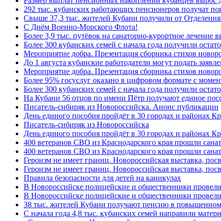
Размер выплат пенсионных накоплений кубанцев вырос 
292 тыс. кубанских работающих пенсионеров получат п
Свыше 37,3 тыс. жителей Кубани получили от Отделения
C Днём Военно-Морского Флота!
Более 3,9 тыс. путёвок на санаторно-курортное лечение
Более 300 кубанских семей с начала года получили остат
Мероприятие добра. Презентация сборника стихов ново
До 1 августа кубанские работодатели могут подать заяв
Мероприятие добра. Презентация сборника стихов новор
Более 95% госуслуг оказано в цифровом формате с моме
Более 300 кубанских семей с начала года получили остат
На Кубани 56 отцов по имени Пётр получают единое посо
Писатель-сибиряк из Новороссийска. Анонс публикации
День единого пособия пройдёт в 30 городах и районах К
Писатель-сибиряк из Новороссийска
День единого пособия пройдёт в 30 городах и районах Кр
400 ветеранов СВО из Краснодарского края прошли сана
400 ветеранов СВО из Краснодарского края прошли сана
Героизм не имеет границ. Новороссийская выставка, по
Героизм не имеет границ. Новороссийская выставка, по
Правила безопасности для детей на каникулах
В Новороссийске полицейские и общественники провели
В Новороссийске полицейские и общественники провели
38 тыс. жителей Кубани получают пенсию в повышенном р
С начала года 4,8 тыс. кубанских семей направили мате