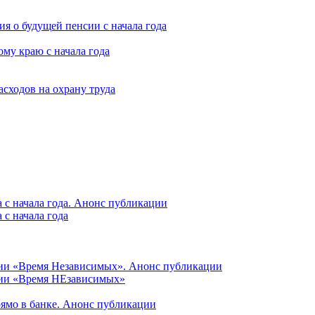
я о будущей пенсии с начала года
му краю с начала года
асходов на охрану труда
 с начала года. Анонс публикации
с начала года
ции «Время Независимых». Анонс публикации
ции «Время НЕзависимых»
рямо в банке. Анонс публикации