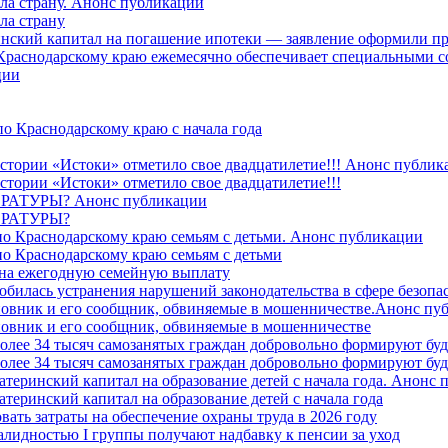
ила страну. Анонс публикации
ла страну
ринский капитал на погашение ипотеки — заявление оформили пр
 Краснодарскому краю ежемесячно обеспечивает специальными
ции
о Краснодарскому краю с начала года
стории «Истоки» отметило свое двадцатилетие!!! Анонс публик
стории «Истоки» отметило свое двадцатилетие!!!
ТУРЫ? Анонс публикации
РАТУРЫ?
о Краснодарскому краю семьям с детьми. Анонс публикации
о Краснодарскому краю семьям с детьми
й на ежегодную семейную выплату
билась устранения нарушений законодательства в сфере безопас
овник и его сообщник, обвиняемые в мошенничестве.Анонс пу
овник и его сообщник, обвиняемые в мошенничестве
более 34 тысяч самозанятых граждан добровольно формируют б
более 34 тысяч самозанятых граждан добровольно формируют б
атеринский капитал на образование детей с начала года. Анонс
атеринский капитал на образование детей с начала года
вать затраты на обеспечение охраны труда в 2026 году
алидностью I группы получают надбавку к пенсии за уход