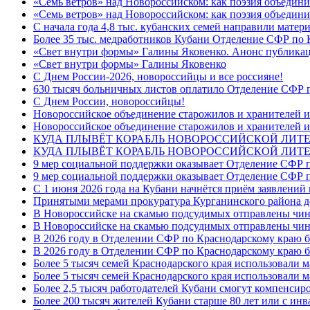
«Семь ветров» над Новороссийском: как поэзия объедин
«Семь ветров» над Новороссийском: как поэзия объедини
С начала года 4,8 тыс. кубанских семей направили мате
Более 35 тыс. медработников Кубани Отделение СФР по
«Свет внутри формы» Галины Яковенко. Анонс публика
«Свет внутри формы» Галины Яковенко
C Днем России-2026, новороссийцы и все россияне!
630 тысяч больничных листов оплатило Отделение СФР п
C Днем России, новороссийцы!
Новороссийское объединение старожилов и хранителей и
Новороссийское объединение старожилов и хранителей и
КУДА ПЛЫВЁТ КОРАБЛЬ НОВОРОССИЙСКОЙ ЛИТЕРА
КУДА ПЛЫВЁТ КОРАБЛЬ НОВОРОССИЙСКОЙ ЛИТЕ
9 мер социальной поддержки оказывает Отделение СФР п
9 мер социальной поддержки оказывает Отделение СФР п
С 1 июня 2026 года на Кубани начнётся приём заявлени
Принятыми мерами прокуратура Курганинского района до
В Новороссийске на скамью подсудимых отправлены чин
В Новороссийске на скамью подсудимых отправлены чин
В 2026 году в Отделении СФР по Краснодарскому краю 
В 2026 году в Отделении СФР по Краснодарскому краю 
Более 5 тысяч семей Краснодарского края использовали м
Более 5 тысяч семей Краснодарского края использовали м
Более 2,5 тысяч работодателей Кубани смогут компенсиро
Более 200 тысяч жителей Кубани старше 80 лет или с инв