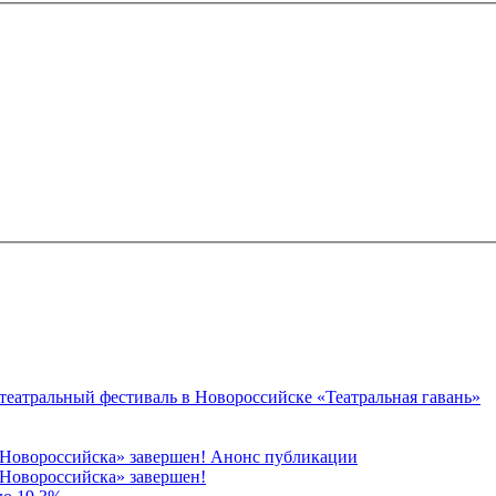
 театральный фестиваль в Новороссийске «Театральная гавань»
 Новороссийска» завершен! Анонс публикации
Новороссийска» завершен!