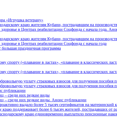
ора «Игрушка ветерану»
нодарскому краю жителям Кубани, пострадавшим на производст
 здоровье в Центрах реабилитации Соцфонда с начала года. Ан
нодарскому краю жителям Кубани, пострадавшим на производст
 здоровье в Центрах реабилитации Соцфонда с начала года
т большая праздничная программа
му спорту («плавание в ластах», «плавание в классических ласт
у спорту («плавание в ластах», «плавание в классических ласта
обровольную уплату страховых взносов для получения пособия 
обровольную уплату страховых взносов для получения пособия 
онс публикации
иц – среди них редкие виды
иц – среди них редкие виды. Анонс публикации
роактивно выдало более 5 тысяч сертификатов на материнский 
 краю поддерживает более 6 тысяч жителей, пострадавших от 
раснодарскому краю единовременно выплатило пенсионные нако