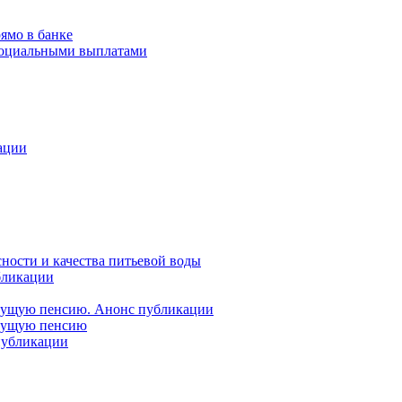
ямо в банке
 социальными выплатами
ации
ности и качества питьевой воды
бликации
удущую пенсию. Анонс публикации
удущую пенсию
 публикации