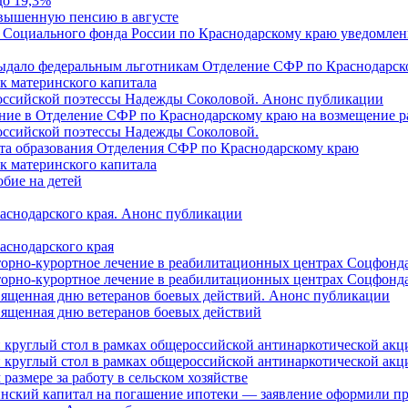
до 19,3%
овышенную пенсию в августе
 Социального фонда России по Краснодарскому краю уведомлени
 выдало федеральным льготникам Отделение СФР по Краснодарско
ок материнского капитала
российской поэтессы Надежды Соколовой. Анонс публикации
ление в Отделение СФР по Краснодарскому краю на возмещение р
оссийской поэтессы Надежды Соколовой.
нта образования Отделения СФР по Краснодарскому краю
ок материнского капитала
бие на детей
раснодарского края. Анонс публикации
аснодарского края
торно-курортное лечение в реабилитационных центрах Соцфонда
торно-курортное лечение в реабилитационных центрах Соцфонда 
священная дню ветеранов боевых действий. Анонс публикации
священная дню ветеранов боевых действий
 круглый стол в рамках общероссийской антинаркотической ак
 круглый стол в рамках общероссийской антинаркотической ак
азмере за работу в сельском хозяйстве
ринский капитал на погашение ипотеки — заявление оформили п