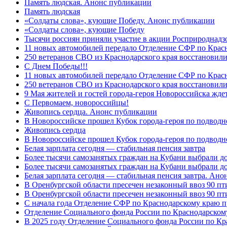
Память людская. Анонс публикации
Память людская
«Солдаты слова», кующие Победу. Анонс публикации
«Солдаты слова», кующие Победу
Тысячи россиян приняли участие в акции Росприроднадз
11 новых автомобилей передало Отделение СФР по Крас
250 ветеранов СВО из Краснодарского края восстановили
С Днем Победы!!!
11 новых автомобилей передало Отделение СФР по Крас
250 ветеранов СВО из Краснодарского края восстановили
9 Мая жителей и гостей города-героя Новороссийска жде
C Первомаем, новороссийцы!
Живопись сердца. Анонс публикации
В Новороссийске прошел Кубок города-героя по подводно
Живопись сердца
В Новороссийске прошел Кубок города-героя по подводном
Белая зарплата сегодня — стабильная пенсия завтра
Более тысячи самозанятых граждан на Кубани выбрали д
Более тысячи самозанятых граждан на Кубани выбрали д
Белая зарплата сегодня — стабильная пенсия завтра. Ан
В Оренбургской области пресечен незаконный ввоз 90 пт
В Оренбургской области пресечен незаконный ввоз 90 пт
С начала года Отделение СФР по Краснодарскому краю п
Отделение Социального фонда России по Краснодарскому
В 2025 году Отделение Социального фонда России по К