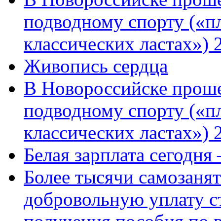
подводному спорту («пл
классических ластах») 
Живопись сердца
В Новороссийске проше
подводному спорту («пл
классических ластах») 
Белая зарплата сегодня
Более тысячи самозаня
добровольную уплату с