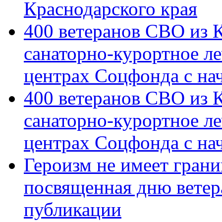
Краснодарского края
400 ветеранов СВО из 
санаторно-курортное л
центрах Соцфонда с на
400 ветеранов СВО из 
санаторно-курортное л
центрах Соцфонда с нач
Героизм не имеет грани
посвященная дню ветер
публикации