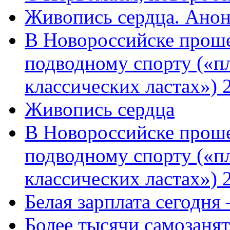
Живопись сердца. Анон
В Новороссийске проше
подводному спорту («пл
классических ластах») 
Живопись сердца
В Новороссийске проше
подводному спорту («пл
классических ластах») 
Белая зарплата сегодня
Более тысячи самозаня