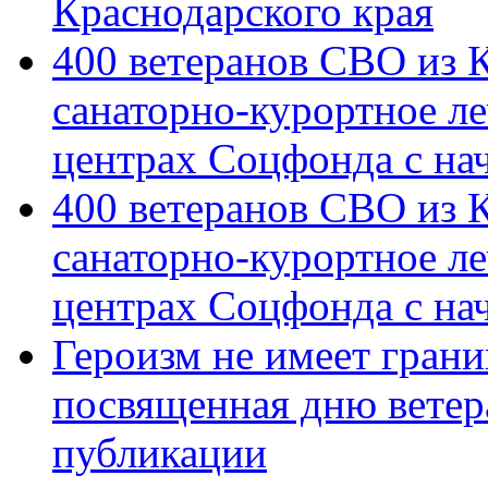
Краснодарского края
400 ветеранов СВО из 
санаторно-курортное л
центрах Соцфонда с на
400 ветеранов СВО из 
санаторно-курортное л
центрах Соцфонда с нач
Героизм не имеет грани
посвященная дню ветер
публикации