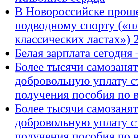
В Новороссийске проше
подводному спорту («пл
классических ластах») 
Белая зарплата сегодня
Более тысячи самозаня
добровольную уплату с
получения пособия по 
Более тысячи самозаня
добровольную уплату с
получения пособия по 