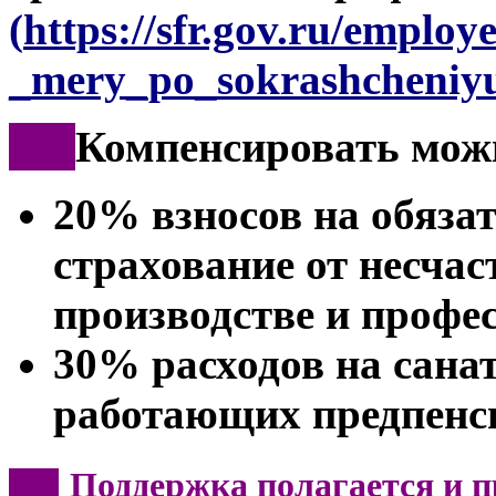
(
https://sfr.gov.ru/employ
_mery_po_sokrashcheniyu
***
Компенсировать мож
20% взносов на обяза
страхование от несчас
производстве и профе
30% расходов на сана
работающих предпенс
Поддержка полагается и п
***