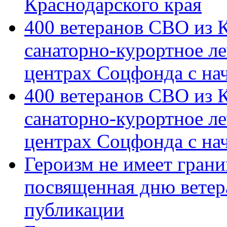
Краснодарского края
400 ветеранов СВО из 
санаторно-курортное л
центрах Соцфонда с на
400 ветеранов СВО из 
санаторно-курортное л
центрах Соцфонда с нач
Героизм не имеет грани
посвященная дню ветер
публикации