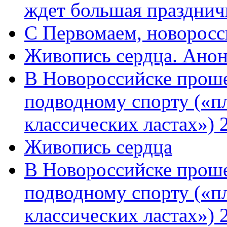
ждет большая празднич
C Первомаем, новорос
Живопись сердца. Анон
В Новороссийске проше
подводному спорту («пл
классических ластах») 
Живопись сердца
В Новороссийске проше
подводному спорту («пл
классических ластах») 