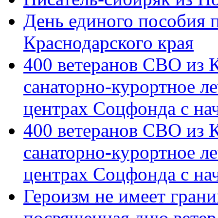
День единого пособия п
Краснодарского края
400 ветеранов СВО из 
санаторно-курортное л
центрах Соцфонда с на
400 ветеранов СВО из 
санаторно-курортное л
центрах Соцфонда с нач
Героизм не имеет грани
посвященная дню ветер