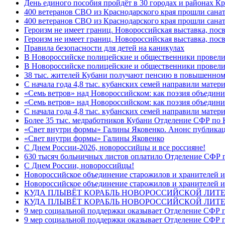
День единого пособия пройдёт в 30 городах и районах Кр
400 ветеранов СВО из Краснодарского края прошли сана
400 ветеранов СВО из Краснодарского края прошли сана
Героизм не имеет границ. Новороссийская выставка, по
Героизм не имеет границ. Новороссийская выставка, по
Правила безопасности для детей на каникулах
В Новороссийске полицейские и общественники провели
В Новороссийске полицейские и общественники провели
38 тыс. жителей Кубани получают пенсию в повышенном р
С начала года 4,8 тыс. кубанских семей направили мате
«Семь ветров» над Новороссийском: как поэзия объедин
«Семь ветров» над Новороссийском: как поэзия объедини
С начала года 4,8 тыс. кубанских семей направили мате
Более 35 тыс. медработников Кубани Отделение СФР по
«Свет внутри формы» Галины Яковенко. Анонс публика
«Свет внутри формы» Галины Яковенко
C Днем России-2026, новороссийцы и все россияне!
630 тысяч больничных листов оплатило Отделение СФР п
C Днем России, новороссийцы!
Новороссийское объединение старожилов и хранителей и
Новороссийское объединение старожилов и хранителей и
КУДА ПЛЫВЁТ КОРАБЛЬ НОВОРОССИЙСКОЙ ЛИТЕРА
КУДА ПЛЫВЁТ КОРАБЛЬ НОВОРОССИЙСКОЙ ЛИТЕ
9 мер социальной поддержки оказывает Отделение СФР п
9 мер социальной поддержки оказывает Отделение СФР п