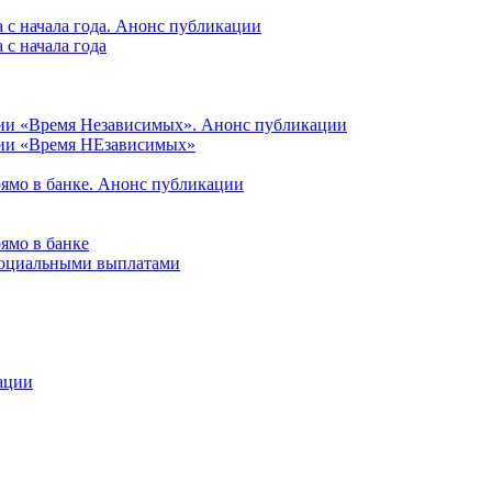
 с начала года. Анонс публикации
с начала года
ции «Время Независимых». Анонс публикации
ции «Время НЕзависимых»
рямо в банке. Анонс публикации
ямо в банке
 социальными выплатами
ации