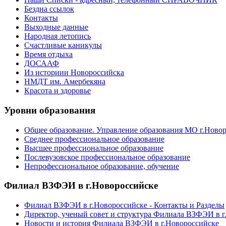
Бездна ссылок
Контакты
Выходные данные
Народная летопись
Счастливые каникулы
Время отдыха
ДОСААФ
Из историии Новороссийска
НМДТ им. Амербекяна
Красота и здоровье
Уровни образования
Общее образование. Управление образования МО г.Ново
Среднее профессиональное образование
Высшее профессиональное образование
Послевузовское профессиональное образование
Непрофессиональное образование, обучение
Филиал ВЗФЭИ в г.Новороссийске
Филиал ВЗФЭИ в г.Новороссийске - Контакты и Разделы
Директор, ученый совет и структура Филиала ВЗФЭИ в г
Новости и история Филиала ВЗФЭИ в г.Новороссийске