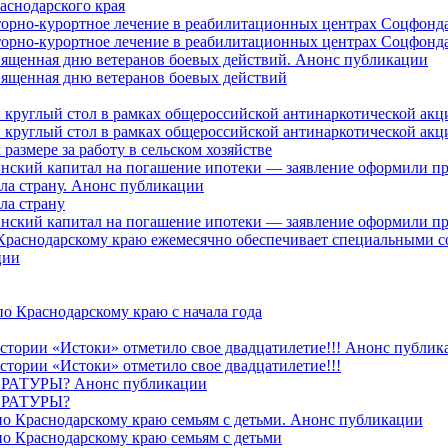
аснодарского края
торно-курортное лечение в реабилитационных центрах Соцфонда
торно-курортное лечение в реабилитационных центрах Соцфонда 
священная дню ветеранов боевых действий. Анонс публикации
священная дню ветеранов боевых действий
 круглый стол в рамках общероссийской антинаркотической ак
 круглый стол в рамках общероссийской антинаркотической ак
азмере за работу в сельском хозяйстве
ринский капитал на погашение ипотеки — заявление оформили п
ила страну. Анонс публикации
ла страну
ринский капитал на погашение ипотеки — заявление оформили пр
 Краснодарскому краю ежемесячно обеспечивает специальными
ции
о Краснодарскому краю с начала года
стории «Истоки» отметило свое двадцатилетие!!! Анонс публик
стории «Истоки» отметило свое двадцатилетие!!!
ТУРЫ? Анонс публикации
РАТУРЫ?
о Краснодарскому краю семьям с детьми. Анонс публикации
о Краснодарскому краю семьям с детьми