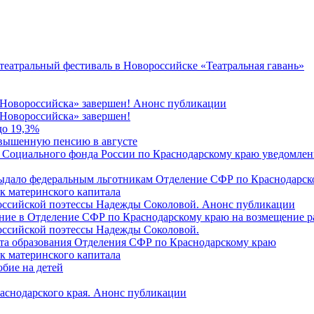
 театральный фестиваль в Новороссийске «Театральная гавань»
 Новороссийска» завершен! Анонс публикации
Новороссийска» завершен!
до 19,3%
овышенную пенсию в августе
 Социального фонда России по Краснодарскому краю уведомлени
 выдало федеральным льготникам Отделение СФР по Краснодарско
ок материнского капитала
российской поэтессы Надежды Соколовой. Анонс публикации
ление в Отделение СФР по Краснодарскому краю на возмещение р
оссийской поэтессы Надежды Соколовой.
нта образования Отделения СФР по Краснодарскому краю
ок материнского капитала
бие на детей
раснодарского края. Анонс публикации