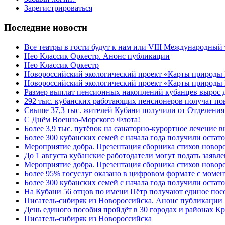
Зарегистрироваться
Последние новости
Все театры в гости будут к нам или VIII Международный
Нео Классик Оркестр. Анонс публикации
Нео Классик Оркестр
Новороссийский экологический проект «Карты природы
Новороссийский экологический проект «Карты природы 
Размер выплат пенсионных накоплений кубанцев вырос 
292 тыс. кубанских работающих пенсионеров получат п
Свыше 37,3 тыс. жителей Кубани получили от Отделения
C Днём Военно-Морского Флота!
Более 3,9 тыс. путёвок на санаторно-курортное лечение
Более 300 кубанских семей с начала года получили остат
Мероприятие добра. Презентация сборника стихов ново
До 1 августа кубанские работодатели могут подать заяв
Мероприятие добра. Презентация сборника стихов новор
Более 95% госуслуг оказано в цифровом формате с моме
Более 300 кубанских семей с начала года получили остат
На Кубани 56 отцов по имени Пётр получают единое посо
Писатель-сибиряк из Новороссийска. Анонс публикации
День единого пособия пройдёт в 30 городах и районах К
Писатель-сибиряк из Новороссийска