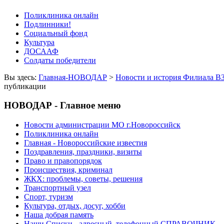
Поликлиника онлайн
Подлинники!
Социальный фонд
Культура
ДОСААФ
Солдаты победители
Вы здесь:
Главная-НОВОДАР
>
Новости и история Филиала В
публикации
НОВОДАР - Главное меню
Новости администрации МО г.Новороссийск
Поликлиника онлайн
Главная - Новороссийские известия
Поздравления, праздники, визиты
Право и правопорядок
Происшествия, криминал
ЖКХ: проблемы, советы, решения
Транспортный узел
Спорт, туризм
Культура, отдых, досуг, хобби
Наша добрая память
Наши Списки - адресный, телефонный СПРАВОЧНИК