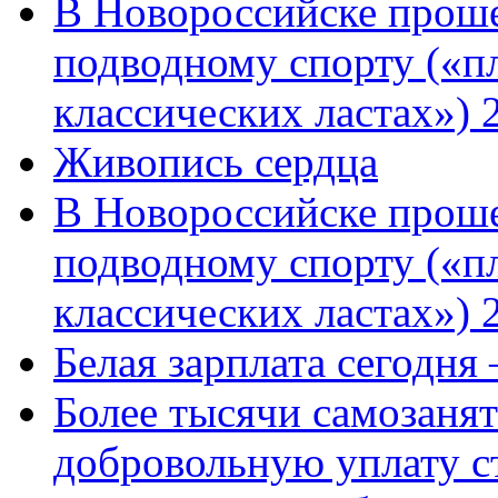
В Новороссийске проше
подводному спорту («пл
классических ластах») 
Живопись сердца
В Новороссийске проше
подводному спорту («пл
классических ластах») 
Белая зарплата сегодня
Более тысячи самозаня
добровольную уплату с