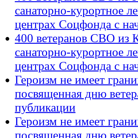
санаторно-курортное л
центрах Соцфонда с на
400 ветеранов СВО из 
санаторно-курортное л
центрах Соцфонда с нач
Героизм не имеет грани
посвященная дню ветер
публикации
Героизм не имеет грани
посвященная дню ветер