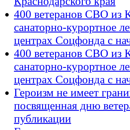
Краснодарского края
400 ветеранов СВО из 
санаторно-курортное л
центрах Соцфонда с на
400 ветеранов СВО из 
санаторно-курортное л
центрах Соцфонда с нач
Героизм не имеет грани
посвященная дню ветер
публикации