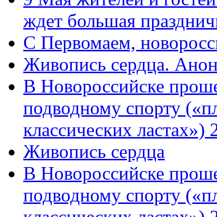
ждет большая празднич
C Первомаем, новорос
Живопись сердца. Анон
В Новороссийске проше
подводному спорту («пл
классических ластах») 
Живопись сердца
В Новороссийске проше
подводному спорту («пл
классических ластах») 