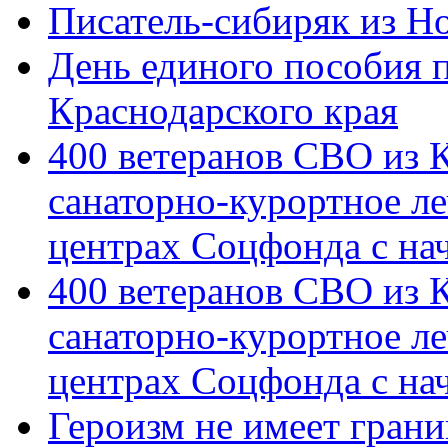
Писатель-сибиряк из Н
День единого пособия п
Краснодарского края
400 ветеранов СВО из 
санаторно-курортное л
центрах Соцфонда с на
400 ветеранов СВО из 
санаторно-курортное л
центрах Соцфонда с нач
Героизм не имеет грани