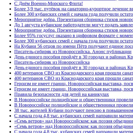
C Днём Военно-Морского Флота!
Более 3,9 тыс. путёвок на санаторно-курортное лечение
Более 300 кубанских семей с начала года получили остат
Мероприятие добра. Презентация сборника стихов ново
До 1 августа кубанские работодатели могут подать заяв
Мероприятие добра. Презентация сборника стихов новор
Более 95% госуслуг оказано в цифровом формате с моме
Более 300 кубанских семей с начала года получили остат
На Кубани 56 отцов по имени Пётр получают единое посо
Писатель-сибиряк из Новороссийска. Анонс публикации
День единого пособия пройдёт в 30 городах и районах К
Писатель-сибиряк из Новороссийска
День единого пособия пройдёт в 30 городах и районах Кр
400 ветеранов СВО из Краснодарского края прошли сана
400 ветеранов СВО из Краснодарского края прошли сана
Героизм не имеет границ. Новороссийская выставка, по
Героизм не имеет границ. Новороссийская выставка, по
Правила безопасности для детей на каникулах
В Новороссийске полицейские и общественники провели
В Новороссийске полицейские и общественники провели
38 тыс. жителей Кубани получают пенсию в повышенном р
С начала года 4,8 тыс. кубанских семей направили мате
«Семь ветров» над Новороссийском: как поэзия объедин
«Семь ветров» над Новороссийском: как поэзия объедини
С начала года 4,8 тыс. кубанских семей направили мате