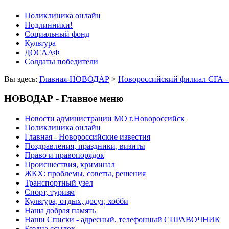
Поликлиника онлайн
Подлинники!
Социальный фонд
Культура
ДОСААФ
Солдаты победители
Вы здесь:
Главная-НОВОДАР
>
Новороссийский филиал СГА -
НОВОДАР - Главное меню
Новости администрации МО г.Новороссийск
Поликлиника онлайн
Главная - Новороссийские известия
Поздравления, праздники, визиты
Право и правопорядок
Происшествия, криминал
ЖКХ: проблемы, советы, решения
Транспортный узел
Спорт, туризм
Культура, отдых, досуг, хобби
Наша добрая память
Наши Списки - адресный, телефонный СПРАВОЧНИК
Бездна ссылок