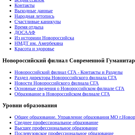
Контакты
Выходные данные
Народная летопись
Счастливые каникулы
Время отдыха
ДОСААФ
Из историии Новороссийска
НМДТ им. Амербекяна
Красота и здоровье
Новороссийский филиал Современной Гуманита
Новороссийский филиал СГА - Контакты и Разделы
Раздел директора Новороссийского филиала СГА
Новости Новороссийского филиала СГА
Основные сведения о Новороссийском филиале СГА
Образование в Новороссийском филиале СГА
Уровни образования
Общее образование. Управление образования МО г.Ново
Среднее профессиональное образование
Высшее профессиональное образование
Послевузовское профессиональное образование