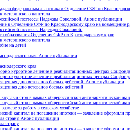
 выдало федеральным льготникам Отделение СФР по Краснодарско
ок материнского капитала
российской поэтессы Надежды Соколовой. Анонс публикации
ление в Отделение СФР по Краснодарскому краю на возмещение р
оссийской поэтессы Надежды Соколовой.
нта образования Отделения СФР по Краснодарскому краю
ок материнского капитала
бие на детей
раснодарского края. Анонс публикации
аснодарского края
торно-курортное лечение в реабилитационных центрах Соцфонда
торно-курортное лечение в реабилитационных центрах Соцфонда 
священная дню ветеранов боевых действий. Анонс публикации
священная дню ветеранов боевых действий
 круглый стол в рамках общероссийской антинаркотической ак
 круглый стол в рамках общероссийской антинаркотической ак
азмере за работу в сельском хозяйстве
ринский капитал на погашение ипотеки — заявление оформили п
ила страну. Анонс публикации
ла страну
ринский капитал на погашение ипотеки — заявление оформили пр