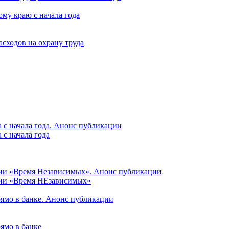
му краю с начала года
асходов на охрану труда
 с начала года. Анонс публикации
с начала года
ции «Время Независимых». Анонс публикации
ции «Время НЕзависимых»
рямо в банке. Анонс публикации
ямо в банке