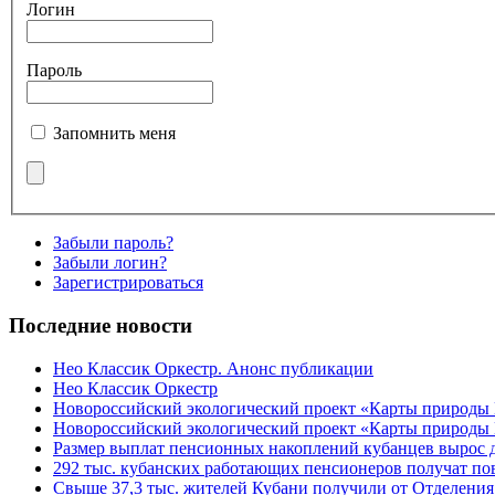
Логин
Пароль
Запомнить меня
Забыли пароль?
Забыли логин?
Зарегистрироваться
Последние новости
Нео Классик Оркестр. Анонс публикации
Нео Классик Оркестр
Новороссийский экологический проект «Карты природы
Новороссийский экологический проект «Карты природы 
Размер выплат пенсионных накоплений кубанцев вырос 
292 тыс. кубанских работающих пенсионеров получат п
Свыше 37,3 тыс. жителей Кубани получили от Отделения