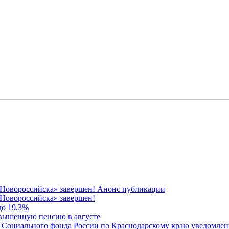
 Новороссийска» завершен! Анонс публикации
Новороссийска» завершен!
до 19,3%
овышенную пенсию в августе
 Социального фонда России по Краснодарскому краю уведомлени