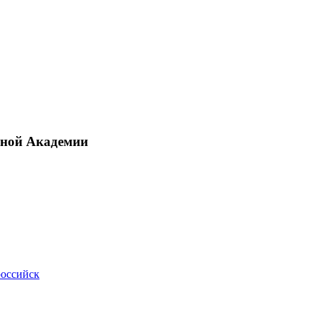
рной Академии
российск