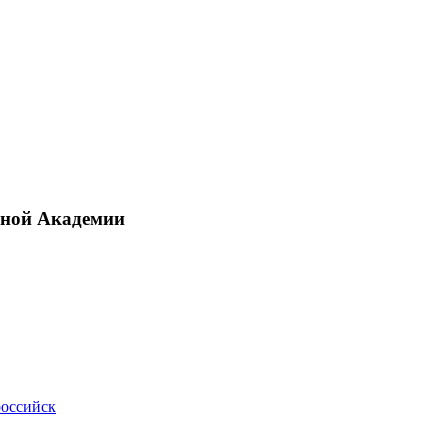
рной Академии
российск