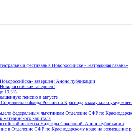
 театральный фестиваль в Новороссийске «Театральная гавань»
 Новороссийска» завершен! Анонс публикации
Новороссийска» завершен!
до 19,3%
овышенную пенсию в августе
 Социального фонда России по Краснодарскому краю уведомлени
 выдало федеральным льготникам Отделение СФР по Краснодарско
ок материнского капитала
российской поэтессы Надежды Соколовой. Анонс публикации
ление в Отделение СФР по Краснодарскому краю на возмещение р