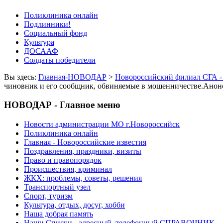
Поликлиника онлайн
Подлинники!
Социальный фонд
Культура
ДОСААФ
Солдаты победители
Вы здесь:
Главная-НОВОДАР
>
Новороссийский филиал СГА -
чиновник и его сообщник, обвиняемые в мошенничестве.Анон
НОВОДАР - Главное меню
Новости администрации МО г.Новороссийск
Поликлиника онлайн
Главная - Новороссийские известия
Поздравления, праздники, визиты
Право и правопорядок
Происшествия, криминал
ЖКХ: проблемы, советы, решения
Транспортный узел
Спорт, туризм
Культура, отдых, досуг, хобби
Наша добрая память
Наши Списки - адресный, телефонный СПРАВОЧНИК