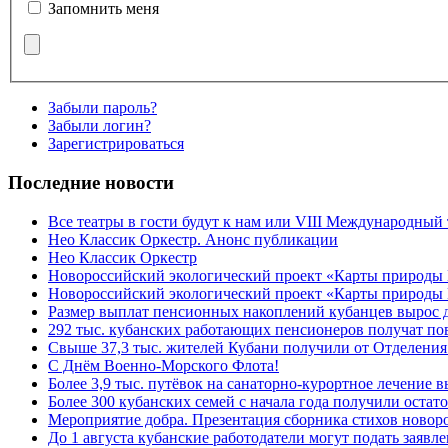
Запомнить меня
Забыли пароль?
Забыли логин?
Зарегистрироваться
Последние новости
Все театры в гости будут к нам или VIII Международный
Нео Классик Оркестр. Анонс публикации
Нео Классик Оркестр
Новороссийский экологический проект «Карты природы
Новороссийский экологический проект «Карты природы 
Размер выплат пенсионных накоплений кубанцев вырос 
292 тыс. кубанских работающих пенсионеров получат п
Свыше 37,3 тыс. жителей Кубани получили от Отделения
C Днём Военно-Морского Флота!
Более 3,9 тыс. путёвок на санаторно-курортное лечение
Более 300 кубанских семей с начала года получили остат
Мероприятие добра. Презентация сборника стихов ново
До 1 августа кубанские работодатели могут подать заяв