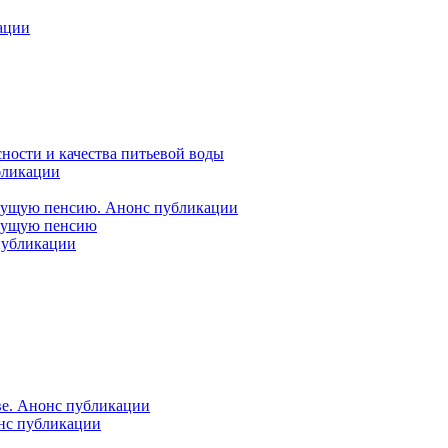
ации
ности и качества питьевой воды
бликации
удущую пенсию. Анонс публикации
удущую пенсию
 публикации
ве. Анонс публикации
онс публикации