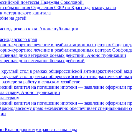
оссийской поэтессы Надежды Соколовой.
нта образования Отделения СФР по Краснодарскому краю
ок материнского капитала
бие на детей
раснодарского края. Анонс публикации
аснодарского края
торно-курортное лечение в реабилитационных центрах Соцфонда
торно-курортное лечение в реабилитационных центрах Соцфонда 
священная дню ветеранов боевых действий. Анонс публикации
священная дню ветеранов боевых действий
 круглый стол в рамках общероссийской антинаркотической ак
 круглый стол в рамках общероссийской антинаркотической ак
азмере за работу в сельском хозяйстве
ринский капитал на погашение ипотеки — заявление оформили п
ила страну. Анонс публикации
ла страну
ринский капитал на погашение ипотеки — заявление оформили пр
 Краснодарскому краю ежемесячно обеспечивает специальными
ции
о Краснодарскому краю с начала года