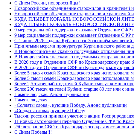
C Днем России, новороссийцы!
Новороссийское объединение старожилов и хранителей и
Новороссийское объединение старожилов и хранителей и
КУДА ПЛЫВЁТ КОРАБЛЬ НОВОРОССИЙСКОЙ ЛИТЕРА
КУДА ПЛЫВЁТ КОРАБЛЬ НОВОРОССИЙСКОЙ ЛИТЕ
9 мер социальной поддержки оказывает Отделение СФР п
9 мер социальной поддержки оказывает Отделение СФР п
С 1 июня 2026 года на Кубани начнётся приём заявлени
Принятыми мерами прокуратура Курганинского района до
В Новороссийске на скамью подсудимых отправлены чин
В Новороссийске на скамью подсудимых отправлены чин
В 2026 году в Отделении СФР по Краснодарскому краю 
В 2026 году в Отделении СФР по Краснодарскому краю 
Более 5 тысяч семей Краснодарского края использовали м
Более 5 тысяч семей Краснодарского края использовали м
Более 2,5 тысяч работодателей Кубани смогут компенсиро
Более 200 тысяч жителей Кубани старше 80 лет или с инв
Память людская. Анонс публикации
Память людская
«Солдаты слова», кующие Победу. Анонс публикации
«Солдаты слова», кующие Победу
Тысячи россиян приняли участие в акции Росприроднадз
11 новых автомобилей передало Отделение СФР по Крас
250 ветеранов СВО из Краснодарского края восстановили
С Днем Победы!!!