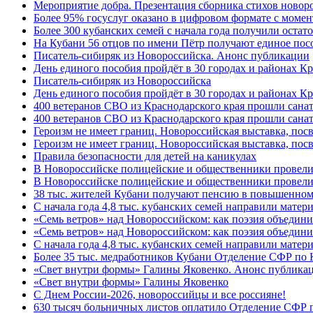
Мероприятие добра. Презентация сборника стихов новор
Более 95% госуслуг оказано в цифровом формате с моме
Более 300 кубанских семей с начала года получили остат
На Кубани 56 отцов по имени Пётр получают единое посо
Писатель-сибиряк из Новороссийска. Анонс публикации
День единого пособия пройдёт в 30 городах и районах К
Писатель-сибиряк из Новороссийска
День единого пособия пройдёт в 30 городах и районах Кр
400 ветеранов СВО из Краснодарского края прошли сана
400 ветеранов СВО из Краснодарского края прошли сана
Героизм не имеет границ. Новороссийская выставка, по
Героизм не имеет границ. Новороссийская выставка, по
Правила безопасности для детей на каникулах
В Новороссийске полицейские и общественники провели
В Новороссийске полицейские и общественники провели
38 тыс. жителей Кубани получают пенсию в повышенном р
С начала года 4,8 тыс. кубанских семей направили мате
«Семь ветров» над Новороссийском: как поэзия объедин
«Семь ветров» над Новороссийском: как поэзия объедини
С начала года 4,8 тыс. кубанских семей направили мате
Более 35 тыс. медработников Кубани Отделение СФР по
«Свет внутри формы» Галины Яковенко. Анонс публика
«Свет внутри формы» Галины Яковенко
C Днем России-2026, новороссийцы и все россияне!
630 тысяч больничных листов оплатило Отделение СФР п