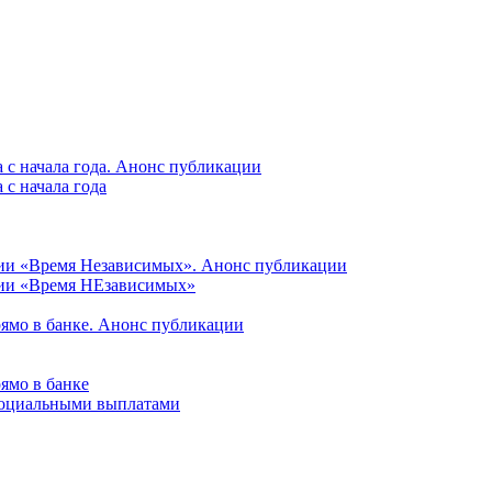
 с начала года. Анонс публикации
с начала года
ции «Время Независимых». Анонс публикации
ции «Время НЕзависимых»
рямо в банке. Анонс публикации
ямо в банке
 социальными выплатами