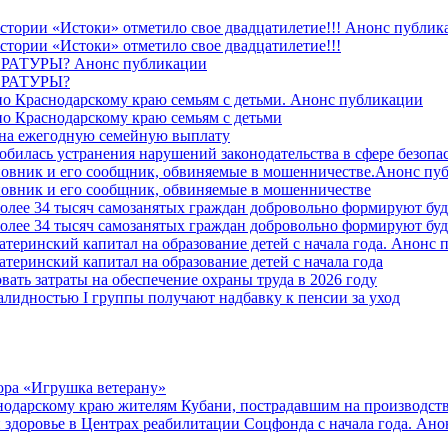
стории «Истоки» отметило свое двадцатилетие!!! Анонс публик
стории «Истоки» отметило свое двадцатилетие!!!
ТУРЫ? Анонс публикации
РАТУРЫ?
о Краснодарскому краю семьям с детьми. Анонс публикации
о Краснодарскому краю семьям с детьми
й на ежегодную семейную выплату
билась устранения нарушений законодательства в сфере безопас
овник и его сообщник, обвиняемые в мошенничестве.Анонс пу
овник и его сообщник, обвиняемые в мошенничестве
более 34 тысяч самозанятых граждан добровольно формируют б
более 34 тысяч самозанятых граждан добровольно формируют б
атеринский капитал на образование детей с начала года. Анонс
атеринский капитал на образование детей с начала года
вать затраты на обеспечение охраны труда в 2026 году
алидностью I группы получают надбавку к пенсии за уход
ора «Игрушка ветерану»
нодарскому краю жителям Кубани, пострадавшим на производст
 здоровье в Центрах реабилитации Соцфонда с начала года. Ан