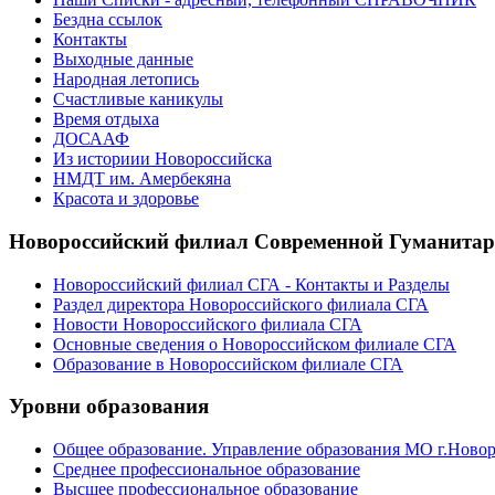
Бездна ссылок
Контакты
Выходные данные
Народная летопись
Счастливые каникулы
Время отдыха
ДОСААФ
Из историии Новороссийска
НМДТ им. Амербекяна
Красота и здоровье
Новороссийский филиал Современной Гуманита
Новороссийский филиал СГА - Контакты и Разделы
Раздел директора Новороссийского филиала СГА
Новости Новороссийского филиала СГА
Основные сведения о Новороссийском филиале СГА
Образование в Новороссийском филиале СГА
Уровни образования
Общее образование. Управление образования МО г.Ново
Среднее профессиональное образование
Высшее профессиональное образование