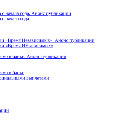
 с начала года. Анонс публикации
с начала года
ции «Время Независимых». Анонс публикации
ции «Время НЕзависимых»
рямо в банке. Анонс публикации
ямо в банке
 социальными выплатами
ации