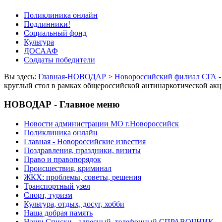
Поликлиника онлайн
Подлинники!
Социальный фонд
Культура
ДОСААФ
Солдаты победители
Вы здесь:
Главная-НОВОДАР
>
Новороссийский филиал СГА -
круглый стол в рамках общероссийской антинаркотической а
НОВОДАР - Главное меню
Новости администрации МО г.Новороссийск
Поликлиника онлайн
Главная - Новороссийские известия
Поздравления, праздники, визиты
Право и правопорядок
Происшествия, криминал
ЖКХ: проблемы, советы, решения
Транспортный узел
Спорт, туризм
Культура, отдых, досуг, хобби
Наша добрая память
Наши Списки - адресный, телефонный СПРАВОЧНИК