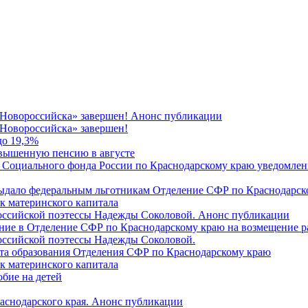
 Новороссийска» завершен! Анонс публикации
Новороссийска» завершен!
до 19,3%
овышенную пенсию в августе
 Социального фонда России по Краснодарскому краю уведомлени
 выдало федеральным льготникам Отделение СФР по Краснодарско
ок материнского капитала
российской поэтессы Надежды Соколовой. Анонс публикации
ление в Отделение СФР по Краснодарскому краю на возмещение р
оссийской поэтессы Надежды Соколовой.
нта образования Отделения СФР по Краснодарскому краю
ок материнского капитала
бие на детей
раснодарского края. Анонс публикации