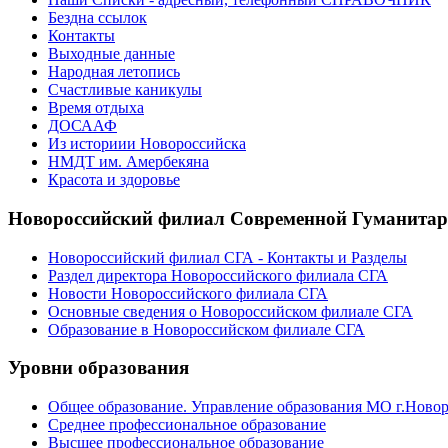
Бездна ссылок
Контакты
Выходные данные
Народная летопись
Счастливые каникулы
Время отдыха
ДОСААФ
Из историии Новороссийска
НМДТ им. Амербекяна
Красота и здоровье
Новороссийский филиал Современной Гуманита
Новороссийский филиал СГА - Контакты и Разделы
Раздел директора Новороссийского филиала СГА
Новости Новороссийского филиала СГА
Основные сведения о Новороссийском филиале СГА
Образование в Новороссийском филиале СГА
Уровни образования
Общее образование. Управление образования МО г.Ново
Среднее профессиональное образование
Высшее профессиональное образование