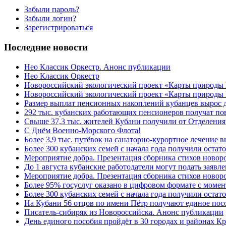
Забыли пароль?
Забыли логин?
Зарегистрироваться
Последние новости
Нео Классик Оркестр. Анонс публикации
Нео Классик Оркестр
Новороссийский экологический проект «Карты природы
Новороссийский экологический проект «Карты природы 
Размер выплат пенсионных накоплений кубанцев вырос 
292 тыс. кубанских работающих пенсионеров получат п
Свыше 37,3 тыс. жителей Кубани получили от Отделения
C Днём Военно-Морского Флота!
Более 3,9 тыс. путёвок на санаторно-курортное лечение
Более 300 кубанских семей с начала года получили остат
Мероприятие добра. Презентация сборника стихов ново
До 1 августа кубанские работодатели могут подать заяв
Мероприятие добра. Презентация сборника стихов новор
Более 95% госуслуг оказано в цифровом формате с моме
Более 300 кубанских семей с начала года получили остат
На Кубани 56 отцов по имени Пётр получают единое посо
Писатель-сибиряк из Новороссийска. Анонс публикации
День единого пособия пройдёт в 30 городах и районах К