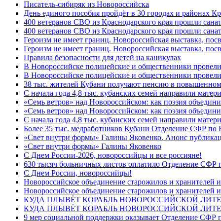
Писатель-сибиряк из Новороссийска
День единого пособия пройдёт в 30 городах и районах Кр
400 ветеранов СВО из Краснодарского края прошли сана
400 ветеранов СВО из Краснодарского края прошли сана
Героизм не имеет границ. Новороссийская выставка, по
Героизм не имеет границ. Новороссийская выставка, по
Правила безопасности для детей на каникулах
В Новороссийске полицейские и общественники провели
В Новороссийске полицейские и общественники провели
38 тыс. жителей Кубани получают пенсию в повышенном р
С начала года 4,8 тыс. кубанских семей направили мате
«Семь ветров» над Новороссийском: как поэзия объедин
«Семь ветров» над Новороссийском: как поэзия объедини
С начала года 4,8 тыс. кубанских семей направили мате
Более 35 тыс. медработников Кубани Отделение СФР по
«Свет внутри формы» Галины Яковенко. Анонс публика
«Свет внутри формы» Галины Яковенко
C Днем России-2026, новороссийцы и все россияне!
630 тысяч больничных листов оплатило Отделение СФР п
C Днем России, новороссийцы!
Новороссийское объединение старожилов и хранителей и
Новороссийское объединение старожилов и хранителей и
КУДА ПЛЫВЁТ КОРАБЛЬ НОВОРОССИЙСКОЙ ЛИТЕРА
КУДА ПЛЫВЁТ КОРАБЛЬ НОВОРОССИЙСКОЙ ЛИТЕ
9 мер социальной поддержки оказывает Отделение СФР п