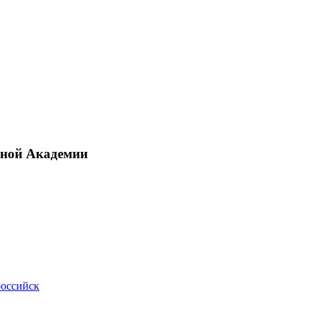
рной Академии
российск