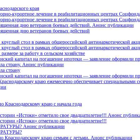
аснодарского края
торно-курортное лечение в реабилитационных центрах Соцфонда
торно-курортное лечение в реабилитационных центрах Соцфонда 
священная дню ветеранов боевых действий. Анонс публикации
священная дню ветеранов боевых действий
 круглый стол в рамках общероссийской антинаркотической ак
 круглый стол в рамках общероссийской антинаркотической ак
азмере за работу в сельском хозяйстве
ринский капитал на погашение ипотеки — заявление оформили п
ила страну. Анонс публикации
ла страну
ринский капитал на погашение ипотеки — заявление оформили пр
 Краснодарскому краю ежемесячно обеспечивает специальными
ции
о Краснодарскому краю с начала года
стории «Истоки» отметило свое двадцатилетие!!! Анонс публик
стории «Истоки» отметило свое двадцатилетие!!!
ТУРЫ? Анонс публикации
РАТУРЫ?
о Краснодарскому краю семьям с детьми. Анонс публикации