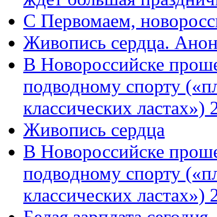
C Первомаем, новорос
Живопись сердца. Анон
В Новороссийске проше
подводному спорту («пл
классических ластах») 
Живопись сердца
В Новороссийске проше
подводному спорту («пл
классических ластах») 
Белая зарплата сегодня