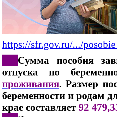
https://sfr.gov.ru/.../poso
***
Сумма пособия зав
отпуска по береме
проживания
Размер пос
.
беременности и родам д
крае составляет
92 479,3