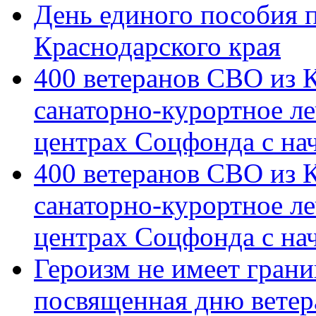
День единого пособия п
Краснодарского края
400 ветеранов СВО из 
санаторно-курортное л
центрах Соцфонда с на
400 ветеранов СВО из 
санаторно-курортное л
центрах Соцфонда с нач
Героизм не имеет грани
посвященная дню ветер