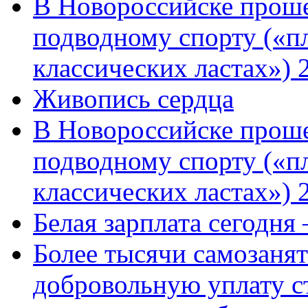
В Новороссийске проше
подводному спорту («пл
классических ластах») 
Живопись сердца
В Новороссийске проше
подводному спорту («пл
классических ластах») 
Белая зарплата сегодня
Более тысячи самозаня
добровольную уплату с