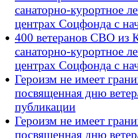
санаторно-курортное л
центрах Соцфонда с на
400 ветеранов СВО из 
санаторно-курортное л
центрах Соцфонда с нач
Героизм не имеет грани
посвященная дню ветер
публикации
Героизм не имеет грани
посвященная дню ветер