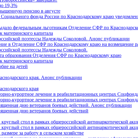
до 19,3%
овышенную пенсию в августе
 Социального фонда России по Краснодарскому краю уведомлени
 выдало федеральным льготникам Отделение СФР по Краснодарско
ок материнского капитала
российской поэтессы Надежды Соколовой. Анонс публикации
ление в Отделение СФР по Краснодарскому краю на возмещение р
оссийской поэтессы Надежды Соколовой.
нта образования Отделения СФР по Краснодарскому краю
ок материнского капитала
бие на детей
раснодарского края. Анонс публикации
аснодарского края
торно-курортное лечение в реабилитационных центрах Соцфонда
торно-курортное лечение в реабилитационных центрах Соцфонда 
священная дню ветеранов боевых действий. Анонс публикации
священная дню ветеранов боевых действий
 круглый стол в рамках общероссийской антинаркотической ак
 круглый стол в рамках общероссийской антинаркотической ак
азмере за работу в сельском хозяйстве