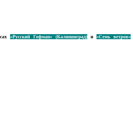
рсах
«Русский Гофман» (Калининград)
и
«Семь ветров»