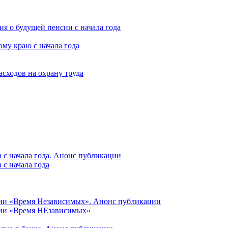
я о будущей пенсии с начала года
му краю с начала года
асходов на охрану труда
 с начала года. Анонс публикации
с начала года
ции «Время Независимых». Анонс публикации
ции «Время НЕзависимых»