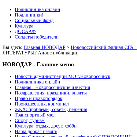
Поликлиника онлайн
Подлинники!
Социальный фонд
Культура
ДОСААФ
Солдаты победители
Вы здесь:
Главная-НОВОДАР
>
Новороссийский филиал СГА -
ЛИТЕРАТУРЫ? Анонс публикации
НОВОДАР - Главное меню
Новости администрации МО г.Новороссийск
Поликлиника онлайн
Главная - Новороссийские известия
Поздравления, праздники, визиты
Право и правопорядок
Происшествия, криминал
ЖКХ: проблемы, советы, решения
Транспортный узел
Спорт, туризм
Культура, отдых, досуг, хобби
Наша добрая память
Наши Списки - адресный, телефонный СПРАВОЧНИК