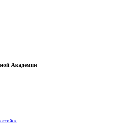
рной Академии
российск