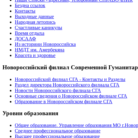
Бездна ссылок
Контакты
Выходные данные
Народная летопись
Счастливые каникулы
Время отдыха
ДОСААФ
Из историии Новороссийска
НМДТ им. Амербекяна
Красота и здоровье
Новороссийский филиал Современной Гуманита
Новороссийский филиал СГА - Контакты и Разделы
Раздел директора Новороссийского филиала СГА
Новости Новороссийского филиала СГА
Основные сведения о Новороссийском филиале СГА
Образование в Новороссийском филиале СГА
Уровни образования
Общее образование. Управление образования МО г.Ново
Среднее профессиональное образование
Высшее профессиональное образование