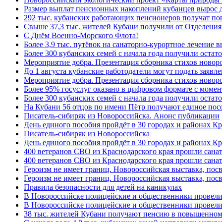
Размер выплат пенсионных накоплений кубанцев вырос 
292 тыс. кубанских работающих пенсионеров получат п
Свыше 37,3 тыс. жителей Кубани получили от Отделения
C Днём Военно-Морского Флота!
Более 3,9 тыс. путёвок на санаторно-курортное лечение
Более 300 кубанских семей с начала года получили остат
Мероприятие добра. Презентация сборника стихов ново
До 1 августа кубанские работодатели могут подать заяв
Мероприятие добра. Презентация сборника стихов новор
Более 95% госуслуг оказано в цифровом формате с моме
Более 300 кубанских семей с начала года получили остат
На Кубани 56 отцов по имени Пётр получают единое посо
Писатель-сибиряк из Новороссийска. Анонс публикации
День единого пособия пройдёт в 30 городах и районах К
Писатель-сибиряк из Новороссийска
День единого пособия пройдёт в 30 городах и районах Кр
400 ветеранов СВО из Краснодарского края прошли сана
400 ветеранов СВО из Краснодарского края прошли сана
Героизм не имеет границ. Новороссийская выставка, по
Героизм не имеет границ. Новороссийская выставка, по
Правила безопасности для детей на каникулах
В Новороссийске полицейские и общественники провели
В Новороссийске полицейские и общественники провели
38 тыс. жителей Кубани получают пенсию в повышенном р