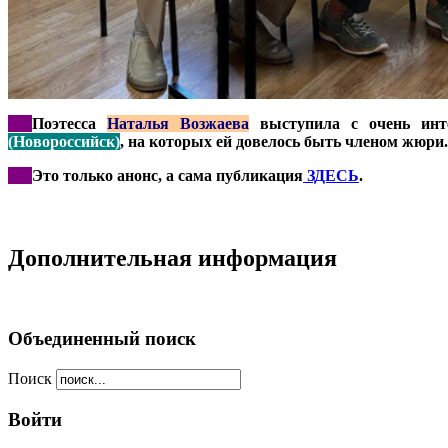
***
Поэтесса
Наталья Возжаева
выступила с очень инт
(Новороссийск)
, на которых ей довелось быть членом жюри.
***
Это только анонс, а сама публикация
ЗДЕСЬ
.
Дополнительная информация
Объединенный поиск
Поиск
Войти