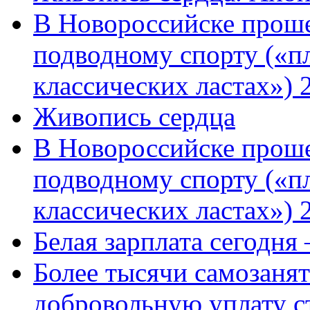
В Новороссийске проше
подводному спорту («пл
классических ластах») 
Живопись сердца
В Новороссийске проше
подводному спорту («пл
классических ластах») 
Белая зарплата сегодня
Более тысячи самозаня
добровольную уплату с