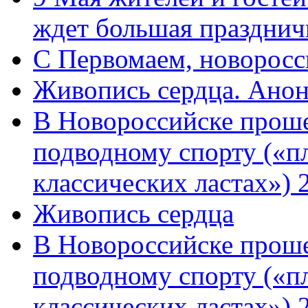
ждет большая празднич
C Первомаем, новорос
Живопись сердца. Анон
В Новороссийске проше
подводному спорту («пл
классических ластах») 
Живопись сердца
В Новороссийске проше
подводному спорту («пл
классических ластах») 