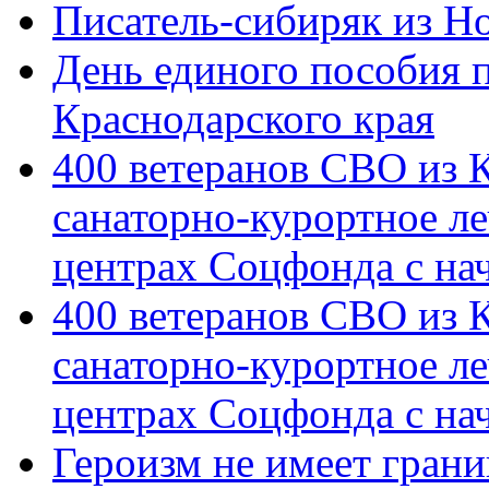
Писатель-сибиряк из Н
День единого пособия п
Краснодарского края
400 ветеранов СВО из 
санаторно-курортное л
центрах Соцфонда с на
400 ветеранов СВО из 
санаторно-курортное л
центрах Соцфонда с нач
Героизм не имеет грани