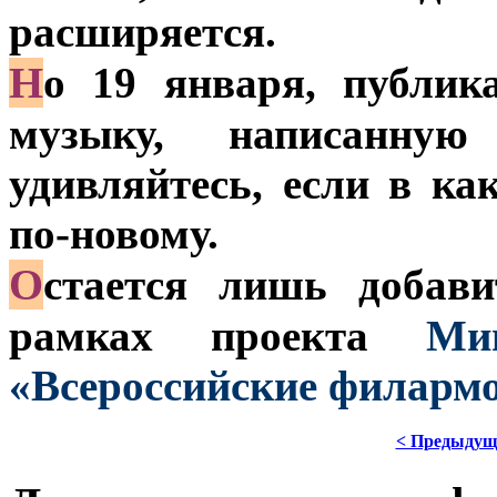
расширяется.
Н
о 19 января, публик
музыку, написанну
удивляйтесь, если в ка
по-новому.
О
стается лишь добави
рамках проекта
Мини
«Всероссийские филармо
< Предыдущ