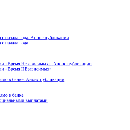
 с начала года. Анонс публикации
с начала года
ции «Время Независимых». Анонс публикации
ции «Время НЕзависимых»
рямо в банке. Анонс публикации
ямо в банке
 социальными выплатами