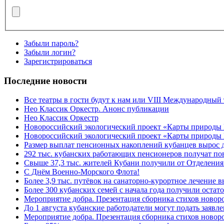
Забыли пароль?
Забыли логин?
Зарегистрироваться
Последние новости
Все театры в гости будут к нам или VIII Международный
Нео Классик Оркестр. Анонс публикации
Нео Классик Оркестр
Новороссийский экологический проект «Карты природы
Новороссийский экологический проект «Карты природы 
Размер выплат пенсионных накоплений кубанцев вырос 
292 тыс. кубанских работающих пенсионеров получат п
Свыше 37,3 тыс. жителей Кубани получили от Отделения
C Днём Военно-Морского Флота!
Более 3,9 тыс. путёвок на санаторно-курортное лечение
Более 300 кубанских семей с начала года получили остат
Мероприятие добра. Презентация сборника стихов ново
До 1 августа кубанские работодатели могут подать заяв
Мероприятие добра. Презентация сборника стихов новор