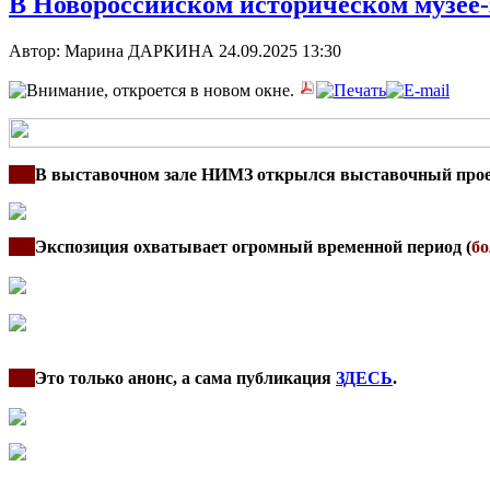
В Новороссийском историческом музее-
Автор: Марина ДАРКИНА
24.09.2025 13:30
***
В выставочном зале НИМЗ открылся выставочный проек
***
Экспозиция охватывает огромный временной период (
бо
***
Это только анонс, а сама публикация
ЗДЕСЬ
.