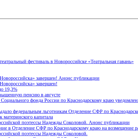
 театральный фестиваль в Новороссийске «Театральная гавань»
 Новороссийска» завершен! Анонс публикации
Новороссийска» завершен!
до 19,3%
овышенную пенсию в августе
 Социального фонда России по Краснодарскому краю уведомлени
 выдало федеральным льготникам Отделение СФР по Краснодарско
ок материнского капитала
российской поэтессы Надежды Соколовой. Анонс публикации
ление в Отделение СФР по Краснодарскому краю на возмещение р
оссийской поэтессы Надежды Соколовой.