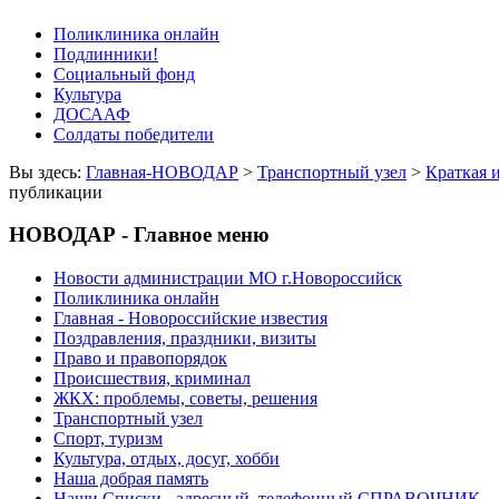
Поликлиника онлайн
Подлинники!
Социальный фонд
Культура
ДОСААФ
Солдаты победители
Вы здесь:
Главная-НОВОДАР
>
Транспортный узел
>
Краткая 
публикации
НОВОДАР - Главное меню
Новости администрации МО г.Новороссийск
Поликлиника онлайн
Главная - Новороссийские известия
Поздравления, праздники, визиты
Право и правопорядок
Происшествия, криминал
ЖКХ: проблемы, советы, решения
Транспортный узел
Спорт, туризм
Культура, отдых, досуг, хобби
Наша добрая память
Наши Списки - адресный, телефонный СПРАВОЧНИК