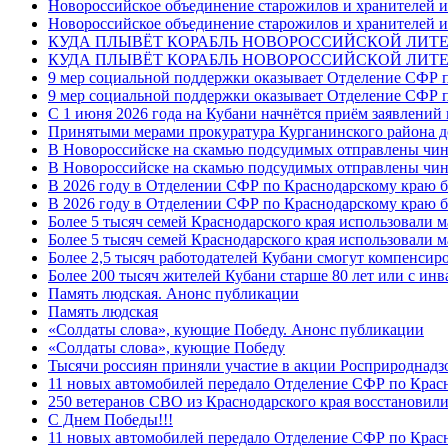
Новороссийское объединение старожилов и хранителей и
Новороссийское объединение старожилов и хранителей и
КУДА ПЛЫВЁТ КОРАБЛЬ НОВОРОССИЙСКОЙ ЛИТЕРА
КУДА ПЛЫВЁТ КОРАБЛЬ НОВОРОССИЙСКОЙ ЛИТЕ
9 мер социальной поддержки оказывает Отделение СФР п
9 мер социальной поддержки оказывает Отделение СФР п
С 1 июня 2026 года на Кубани начнётся приём заявлени
Принятыми мерами прокуратура Курганинского района до
В Новороссийске на скамью подсудимых отправлены чин
В Новороссийске на скамью подсудимых отправлены чин
В 2026 году в Отделении СФР по Краснодарскому краю 
В 2026 году в Отделении СФР по Краснодарскому краю 
Более 5 тысяч семей Краснодарского края использовали м
Более 5 тысяч семей Краснодарского края использовали м
Более 2,5 тысяч работодателей Кубани смогут компенсиро
Более 200 тысяч жителей Кубани старше 80 лет или с инв
Память людская. Анонс публикации
Память людская
«Солдаты слова», кующие Победу. Анонс публикации
«Солдаты слова», кующие Победу
Тысячи россиян приняли участие в акции Росприроднадз
11 новых автомобилей передало Отделение СФР по Крас
250 ветеранов СВО из Краснодарского края восстановили
С Днем Победы!!!
11 новых автомобилей передало Отделение СФР по Крас