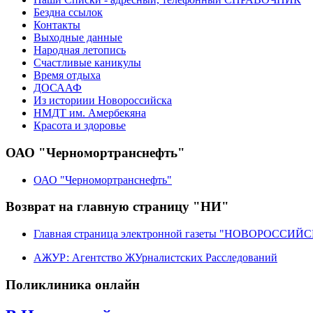
Бездна ссылок
Контакты
Выходные данные
Народная летопись
Счастливые каникулы
Время отдыха
ДОСААФ
Из историии Новороссийска
НМДТ им. Амербекяна
Красота и здоровье
ОАО "Черномортранснефть"
ОАО "Черномортранснефть"
Возврат на главную страницу "НИ"
Главная страница электронной газеты "НОВОРОССИ
АЖУР: Агентство ЖУрналистских Расследований
Поликлиника онлайн