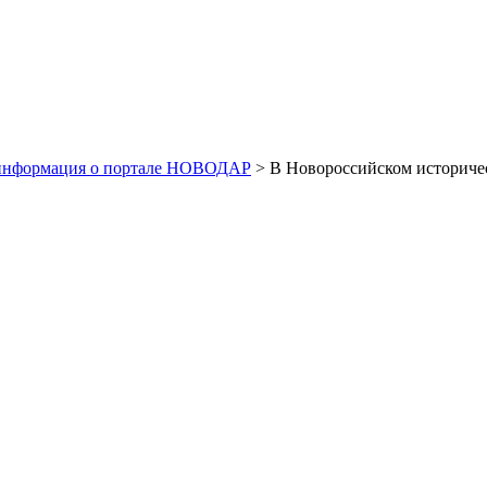
информация о портале НОВОДАР
> В Новороссийском историчес