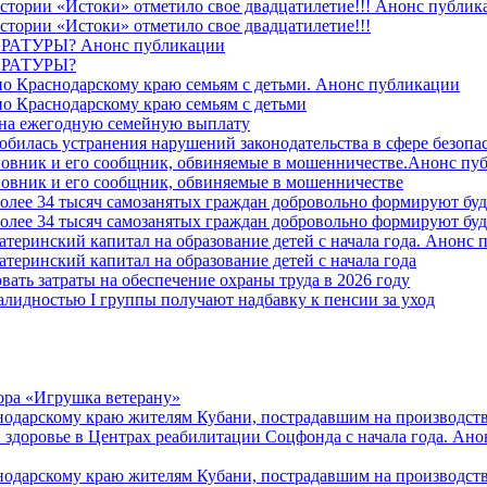
стории «Истоки» отметило свое двадцатилетие!!! Анонс публик
стории «Истоки» отметило свое двадцатилетие!!!
ТУРЫ? Анонс публикации
РАТУРЫ?
о Краснодарскому краю семьям с детьми. Анонс публикации
о Краснодарскому краю семьям с детьми
й на ежегодную семейную выплату
билась устранения нарушений законодательства в сфере безопас
овник и его сообщник, обвиняемые в мошенничестве.Анонс пу
овник и его сообщник, обвиняемые в мошенничестве
более 34 тысяч самозанятых граждан добровольно формируют б
более 34 тысяч самозанятых граждан добровольно формируют б
атеринский капитал на образование детей с начала года. Анонс
атеринский капитал на образование детей с начала года
вать затраты на обеспечение охраны труда в 2026 году
алидностью I группы получают надбавку к пенсии за уход
ора «Игрушка ветерану»
нодарскому краю жителям Кубани, пострадавшим на производст
 здоровье в Центрах реабилитации Соцфонда с начала года. Ан
нодарскому краю жителям Кубани, пострадавшим на производст