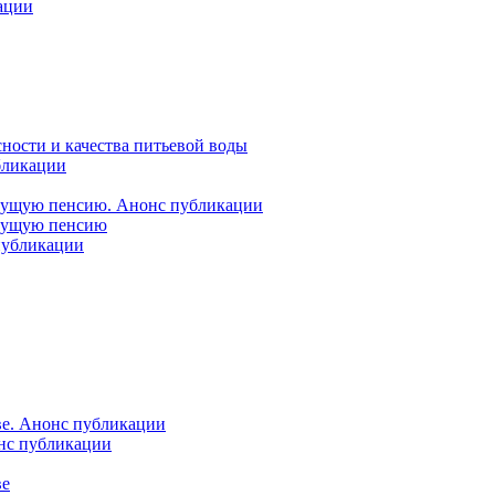
ации
ности и качества питьевой воды
бликации
удущую пенсию. Анонс публикации
удущую пенсию
 публикации
ве. Анонс публикации
онс публикации
ве