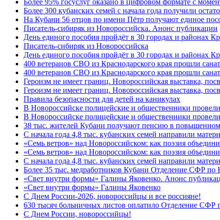
Более 95% госуслуг оказано в цифровом формате с моме
Более 300 кубанских семей с начала года получили остат
На Кубани 56 отцов по имени Пётр получают единое посо
Писатель-сибиряк из Новороссийска. Анонс публикации
День единого пособия пройдёт в 30 городах и районах К
Писатель-сибиряк из Новороссийска
День единого пособия пройдёт в 30 городах и районах Кр
400 ветеранов СВО из Краснодарского края прошли сана
400 ветеранов СВО из Краснодарского края прошли сана
Героизм не имеет границ. Новороссийская выставка, по
Героизм не имеет границ. Новороссийская выставка, по
Правила безопасности для детей на каникулах
В Новороссийске полицейские и общественники провели
В Новороссийске полицейские и общественники провели
38 тыс. жителей Кубани получают пенсию в повышенном р
С начала года 4,8 тыс. кубанских семей направили мате
«Семь ветров» над Новороссийском: как поэзия объедин
«Семь ветров» над Новороссийском: как поэзия объедини
С начала года 4,8 тыс. кубанских семей направили мате
Более 35 тыс. медработников Кубани Отделение СФР по
«Свет внутри формы» Галины Яковенко. Анонс публика
«Свет внутри формы» Галины Яковенко
C Днем России-2026, новороссийцы и все россияне!
630 тысяч больничных листов оплатило Отделение СФР п
C Днем России, новороссийцы!