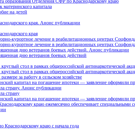
нта образования Отделения СФР по Краснодарскому краю
ок материнского капитала
бие на детей
раснодарского края. Анонс публикации
аснодарского края
торно-курортное лечение в реабилитационных центрах Соцфонда
торно-курортное лечение в реабилитационных центрах Соцфонда 
священная дню ветеранов боевых действий. Анонс публикации
священная дню ветеранов боевых действий
 круглый стол в рамках общероссийской антинаркотической ак
 круглый стол в рамках общероссийской антинаркотической ак
азмере за работу в сельском хозяйстве
ринский капитал на погашение ипотеки — заявление оформили п
ила страну. Анонс публикации
ла страну
ринский капитал на погашение ипотеки — заявление оформили пр
 Краснодарскому краю ежемесячно обеспечивает специальными
ции
о Краснодарскому краю с начала года