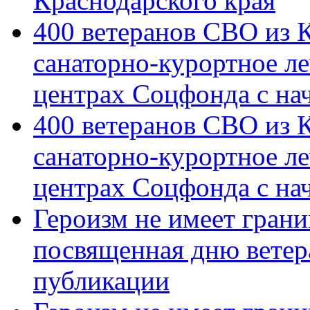
Краснодарского края
400 ветеранов СВО из 
санаторно-курортное л
центрах Соцфонда с на
400 ветеранов СВО из 
санаторно-курортное л
центрах Соцфонда с нач
Героизм не имеет грани
посвященная дню ветер
публикации