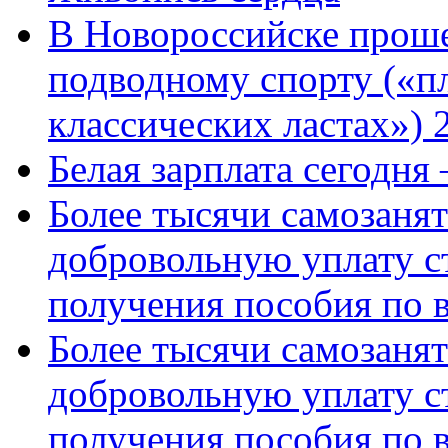
В Новороссийске проше
подводному спорту («пл
классических ластах») 
Белая зарплата сегодня
Более тысячи самозаня
добровольную уплату с
получения пособия по 
Более тысячи самозаня
добровольную уплату с
получения пособия по 