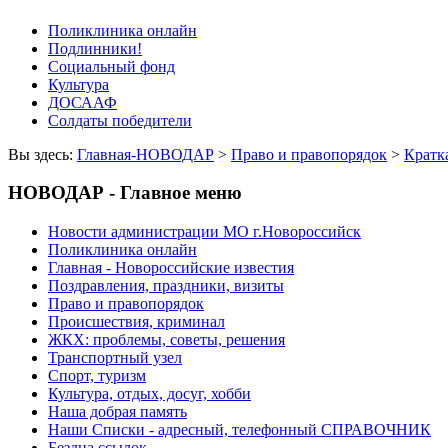
Поликлиника онлайн
Подлинники!
Социальный фонд
Культура
ДОСААФ
Солдаты победители
Вы здесь:
Главная-НОВОДАР
>
Право и правопорядок
>
Кратк
НОВОДАР - Главное меню
Новости администрации МО г.Новороссийск
Поликлиника онлайн
Главная - Новороссийские известия
Поздравления, праздники, визиты
Право и правопорядок
Происшествия, криминал
ЖКХ: проблемы, советы, решения
Транспортный узел
Спорт, туризм
Культура, отдых, досуг, хобби
Наша добрая память
Наши Списки - адресный, телефонный СПРАВОЧНИК
Бездна ссылок