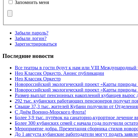
Запомнить меня
Забыли пароль?
Забыли логин?
Зарегистрироваться
Последние новости
Все театры в гости будут к нам или VIII Международный
Нео Классик Оркестр. Анонс публикации
Нео Классик Оркестр
Новороссийский экологический проект «Карты природы
Новороссийский экологический проект «Карты природы 
Размер выплат пенсионных накоплений кубанцев вырос 
292 тыс. кубанских работающих пенсионеров получат п
Свыше 37,3 тыс. жителей Кубани получили от Отделения
C Днём Военно-Морского Флота!
Более 3,9 тыс. путёвок на санаторно-курортное лечение
Более 300 кубанских семей с начала года получили остат
Мероприятие добра. Презентация сборника стихов ново
До 1 августа кубанские работодатели могут подать заяв