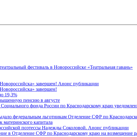
 театральный фестиваль в Новороссийске «Театральная гавань»
 Новороссийска» завершен! Анонс публикации
Новороссийска» завершен!
до 19,3%
овышенную пенсию в августе
 Социального фонда России по Краснодарскому краю уведомлени
 выдало федеральным льготникам Отделение СФР по Краснодарско
ок материнского капитала
российской поэтессы Надежды Соколовой. Анонс публикации
ление в Отделение СФР по Краснодарскому краю на возмещение р