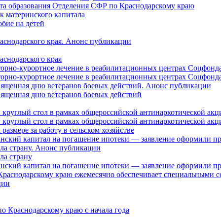
нта образования Отделения СФР по Краснодарскому краю
ок материнского капитала
бие на детей
раснодарского края. Анонс публикации
аснодарского края
торно-курортное лечение в реабилитационных центрах Соцфонда
торно-курортное лечение в реабилитационных центрах Соцфонда 
священная дню ветеранов боевых действий. Анонс публикации
священная дню ветеранов боевых действий
 круглый стол в рамках общероссийской антинаркотической ак
 круглый стол в рамках общероссийской антинаркотической ак
азмере за работу в сельском хозяйстве
ринский капитал на погашение ипотеки — заявление оформили п
ила страну. Анонс публикации
ла страну
ринский капитал на погашение ипотеки — заявление оформили пр
 Краснодарскому краю ежемесячно обеспечивает специальными
ции
о Краснодарскому краю с начала года