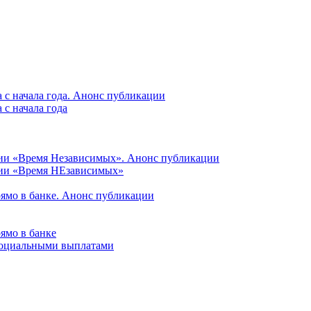
 с начала года. Анонс публикации
с начала года
ции «Время Независимых». Анонс публикации
ции «Время НЕзависимых»
рямо в банке. Анонс публикации
ямо в банке
 социальными выплатами