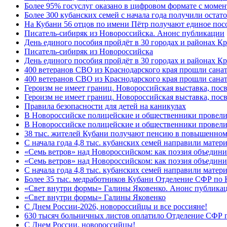
Более 95% госуслуг оказано в цифровом формате с моме
Более 300 кубанских семей с начала года получили остат
На Кубани 56 отцов по имени Пётр получают единое посо
Писатель-сибиряк из Новороссийска. Анонс публикации
День единого пособия пройдёт в 30 городах и районах К
Писатель-сибиряк из Новороссийска
День единого пособия пройдёт в 30 городах и районах Кр
400 ветеранов СВО из Краснодарского края прошли сана
400 ветеранов СВО из Краснодарского края прошли сана
Героизм не имеет границ. Новороссийская выставка, по
Героизм не имеет границ. Новороссийская выставка, по
Правила безопасности для детей на каникулах
В Новороссийске полицейские и общественники провели
В Новороссийске полицейские и общественники провели
38 тыс. жителей Кубани получают пенсию в повышенном р
С начала года 4,8 тыс. кубанских семей направили мате
«Семь ветров» над Новороссийском: как поэзия объедин
«Семь ветров» над Новороссийском: как поэзия объедини
С начала года 4,8 тыс. кубанских семей направили мате
Более 35 тыс. медработников Кубани Отделение СФР по
«Свет внутри формы» Галины Яковенко. Анонс публика
«Свет внутри формы» Галины Яковенко
C Днем России-2026, новороссийцы и все россияне!
630 тысяч больничных листов оплатило Отделение СФР п
C Днем России, новороссийцы!