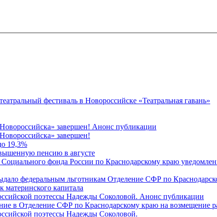
 театральный фестиваль в Новороссийске «Театральная гавань»
 Новороссийска» завершен! Анонс публикации
Новороссийска» завершен!
до 19,3%
овышенную пенсию в августе
 Социального фонда России по Краснодарскому краю уведомлени
 выдало федеральным льготникам Отделение СФР по Краснодарско
ок материнского капитала
российской поэтессы Надежды Соколовой. Анонс публикации
ление в Отделение СФР по Краснодарскому краю на возмещение р
оссийской поэтессы Надежды Соколовой.