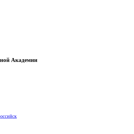
рной Академии
российск