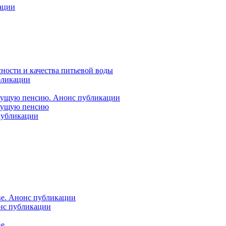
ации
ности и качества питьевой воды
бликации
удущую пенсию. Анонс публикации
удущую пенсию
 публикации
ве. Анонс публикации
онс публикации
ве