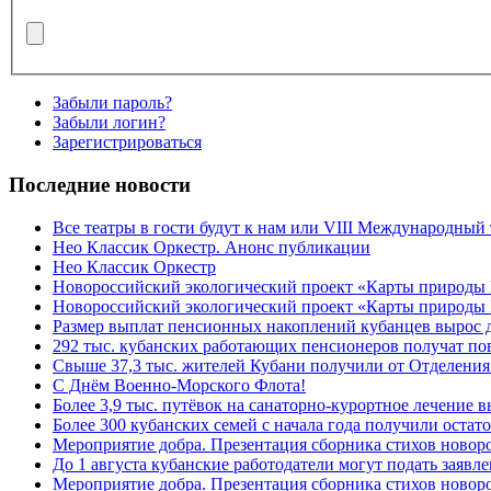
Забыли пароль?
Забыли логин?
Зарегистрироваться
Последние новости
Все театры в гости будут к нам или VIII Международный
Нео Классик Оркестр. Анонс публикации
Нео Классик Оркестр
Новороссийский экологический проект «Карты природы
Новороссийский экологический проект «Карты природы 
Размер выплат пенсионных накоплений кубанцев вырос 
292 тыс. кубанских работающих пенсионеров получат п
Свыше 37,3 тыс. жителей Кубани получили от Отделения
C Днём Военно-Морского Флота!
Более 3,9 тыс. путёвок на санаторно-курортное лечение
Более 300 кубанских семей с начала года получили остат
Мероприятие добра. Презентация сборника стихов ново
До 1 августа кубанские работодатели могут подать заяв
Мероприятие добра. Презентация сборника стихов новор