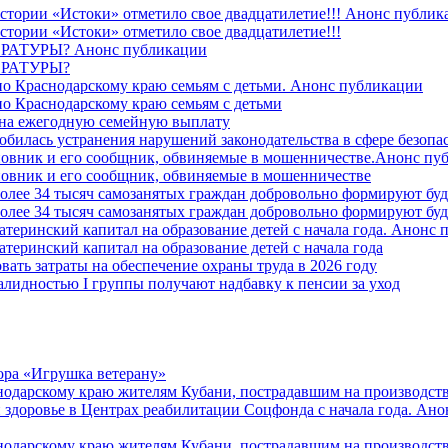
стории «Истоки» отметило свое двадцатилетие!!! Анонс публик
стории «Истоки» отметило свое двадцатилетие!!!
ТУРЫ? Анонс публикации
РАТУРЫ?
о Краснодарскому краю семьям с детьми. Анонс публикации
о Краснодарскому краю семьям с детьми
й на ежегодную семейную выплату
билась устранения нарушений законодательства в сфере безопас
овник и его сообщник, обвиняемые в мошенничестве.Анонс пу
овник и его сообщник, обвиняемые в мошенничестве
более 34 тысяч самозанятых граждан добровольно формируют б
более 34 тысяч самозанятых граждан добровольно формируют б
атеринский капитал на образование детей с начала года. Анонс
атеринский капитал на образование детей с начала года
вать затраты на обеспечение охраны труда в 2026 году
алидностью I группы получают надбавку к пенсии за уход
ора «Игрушка ветерану»
нодарскому краю жителям Кубани, пострадавшим на производст
 здоровье в Центрах реабилитации Соцфонда с начала года. Ан
нодарскому краю жителям Кубани, пострадавшим на производст