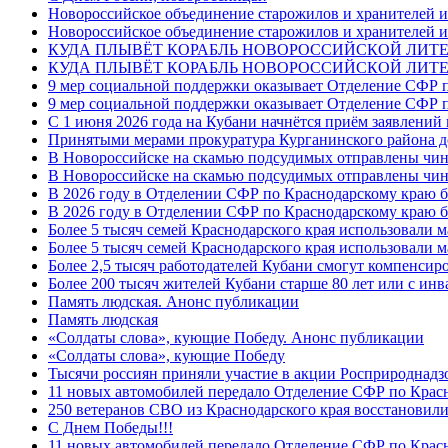
Новороссийское объединение старожилов и хранителей и
Новороссийское объединение старожилов и хранителей и
КУДА ПЛЫВЁТ КОРАБЛЬ НОВОРОССИЙСКОЙ ЛИТЕРА
КУДА ПЛЫВЁТ КОРАБЛЬ НОВОРОССИЙСКОЙ ЛИТЕ
9 мер социальной поддержки оказывает Отделение СФР п
9 мер социальной поддержки оказывает Отделение СФР п
С 1 июня 2026 года на Кубани начнётся приём заявлени
Принятыми мерами прокуратура Курганинского района до
В Новороссийске на скамью подсудимых отправлены чин
В Новороссийске на скамью подсудимых отправлены чин
В 2026 году в Отделении СФР по Краснодарскому краю 
В 2026 году в Отделении СФР по Краснодарскому краю 
Более 5 тысяч семей Краснодарского края использовали м
Более 5 тысяч семей Краснодарского края использовали м
Более 2,5 тысяч работодателей Кубани смогут компенсиро
Более 200 тысяч жителей Кубани старше 80 лет или с инв
Память людская. Анонс публикации
Память людская
«Солдаты слова», кующие Победу. Анонс публикации
«Солдаты слова», кующие Победу
Тысячи россиян приняли участие в акции Росприроднадз
11 новых автомобилей передало Отделение СФР по Крас
250 ветеранов СВО из Краснодарского края восстановили
С Днем Победы!!!
11 новых автомобилей передало Отделение СФР по Крас