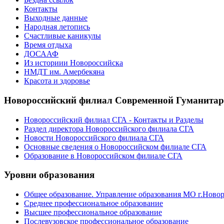
Контакты
Выходные данные
Народная летопись
Счастливые каникулы
Время отдыха
ДОСААФ
Из историии Новороссийска
НМДТ им. Амербекяна
Красота и здоровье
Новороссийский филиал Современной Гуманита
Новороссийский филиал СГА - Контакты и Разделы
Раздел директора Новороссийского филиала СГА
Новости Новороссийского филиала СГА
Основные сведения о Новороссийском филиале СГА
Образование в Новороссийском филиале СГА
Уровни образования
Общее образование. Управление образования МО г.Ново
Среднее профессиональное образование
Высшее профессиональное образование
Послевузовское профессиональное образование