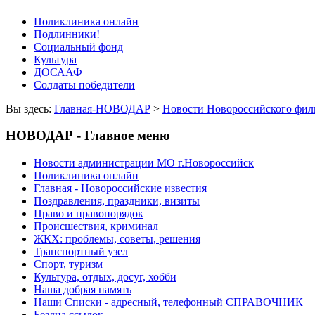
Поликлиника онлайн
Подлинники!
Социальный фонд
Культура
ДОСААФ
Солдаты победители
Вы здесь:
Главная-НОВОДАР
>
Новости Новороссийского фил
НОВОДАР - Главное меню
Новости администрации МО г.Новороссийск
Поликлиника онлайн
Главная - Новороссийские известия
Поздравления, праздники, визиты
Право и правопорядок
Происшествия, криминал
ЖКХ: проблемы, советы, решения
Транспортный узел
Спорт, туризм
Культура, отдых, досуг, хобби
Наша добрая память
Наши Списки - адресный, телефонный СПРАВОЧНИК
Бездна ссылок