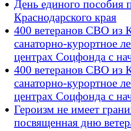
День единого пособия п
Краснодарского края
400 ветеранов СВО из 
санаторно-курортное л
центрах Соцфонда с на
400 ветеранов СВО из 
санаторно-курортное л
центрах Соцфонда с нач
Героизм не имеет грани
посвященная дню ветер