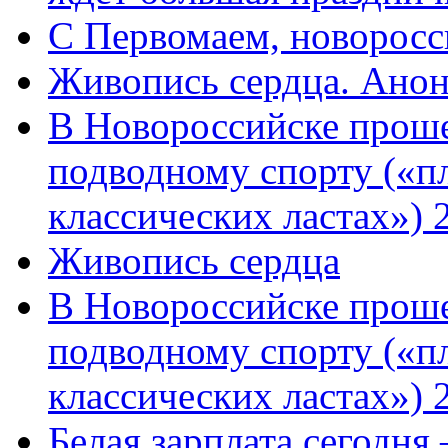
C Первомаем, новорос
Живопись сердца. Анон
В Новороссийске проше
подводному спорту («пл
классических ластах») 
Живопись сердца
В Новороссийске проше
подводному спорту («пл
классических ластах») 
Белая зарплата сегодня