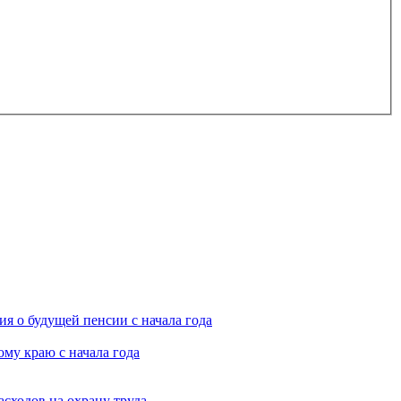
я о будущей пенсии с начала года
му краю с начала года
асходов на охрану труда