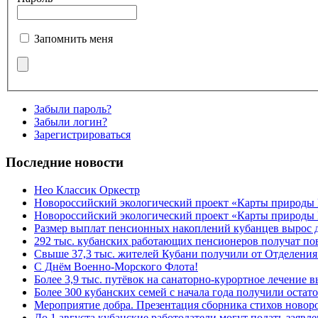
Запомнить меня
Забыли пароль?
Забыли логин?
Зарегистрироваться
Последние новости
Нео Классик Оркестр
Новороссийский экологический проект «Карты природы
Новороссийский экологический проект «Карты природы 
Размер выплат пенсионных накоплений кубанцев вырос 
292 тыс. кубанских работающих пенсионеров получат п
Свыше 37,3 тыс. жителей Кубани получили от Отделения
C Днём Военно-Морского Флота!
Более 3,9 тыс. путёвок на санаторно-курортное лечение
Более 300 кубанских семей с начала года получили остат
Мероприятие добра. Презентация сборника стихов ново
До 1 августа кубанские работодатели могут подать заяв