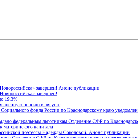
 Новороссийска» завершен! Анонс публикации
Новороссийска» завершен!
до 19,3%
овышенную пенсию в августе
 Социального фонда России по Краснодарскому краю уведомлени
 выдало федеральным льготникам Отделение СФР по Краснодарско
ок материнского капитала
российской поэтессы Надежды Соколовой. Анонс публикации
ление в Отделение СФР по Краснодарскому краю на возмещение р