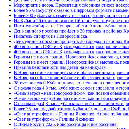
Мероприятие добра. Презентация сборника стихов новор
Более 95% госуслуг оказано в цифровом формате с моме
Более 300 кубанских семей с начала года получили остат
На Кубани 56 отцов по имени Пётр получают единое посо
Писатель-сибиряк из Новороссийска. Анонс публикации
День единого пособия пройдёт в 30 городах и районах К
Писатель-сибиряк из Новороссийска
День единого пособия пройдёт в 30 городах и районах Кр
400 ветеранов СВО из Краснодарского края прошли сана
400 ветеранов СВО из Краснодарского края прошли сана
Героизм не имеет границ. Новороссийская выставка, по
Героизм не имеет границ. Новороссийская выставка, по
Правила безопасности для детей на каникулах
В Новороссийске полицейские и общественники провели
В Новороссийске полицейские и общественники провели
38 тыс. жителей Кубани получают пенсию в повышенном р
С начала года 4,8 тыс. кубанских семей направили мате
«Семь ветров» над Новороссийском: как поэзия объедин
«Семь ветров» над Новороссийском: как поэзия объедини
С начала года 4,8 тыс. кубанских семей направили мате
Более 35 тыс. медработников Кубани Отделение СФР по
«Свет внутри формы» Галины Яковенко. Анонс публика
«Свет внутри формы» Галины Яковенко
C Днем России-2026, новороссийцы и все россияне!