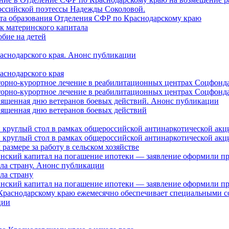
оссийской поэтессы Надежды Соколовой.
нта образования Отделения СФР по Краснодарскому краю
ок материнского капитала
бие на детей
раснодарского края. Анонс публикации
аснодарского края
торно-курортное лечение в реабилитационных центрах Соцфонда
торно-курортное лечение в реабилитационных центрах Соцфонда 
священная дню ветеранов боевых действий. Анонс публикации
священная дню ветеранов боевых действий
 круглый стол в рамках общероссийской антинаркотической ак
 круглый стол в рамках общероссийской антинаркотической ак
азмере за работу в сельском хозяйстве
ринский капитал на погашение ипотеки — заявление оформили п
ила страну. Анонс публикации
ла страну
ринский капитал на погашение ипотеки — заявление оформили пр
 Краснодарскому краю ежемесячно обеспечивает специальными
ции