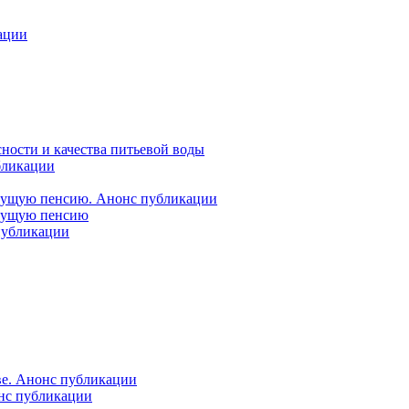
ации
ности и качества питьевой воды
бликации
удущую пенсию. Анонс публикации
удущую пенсию
 публикации
ве. Анонс публикации
онс публикации