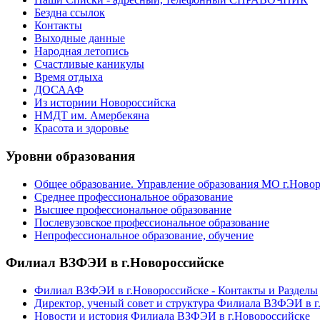
Бездна ссылок
Контакты
Выходные данные
Народная летопись
Счастливые каникулы
Время отдыха
ДОСААФ
Из историии Новороссийска
НМДТ им. Амербекяна
Красота и здоровье
Уровни образования
Общее образование. Управление образования МО г.Ново
Среднее профессиональное образование
Высшее профессиональное образование
Послевузовское профессиональное образование
Непрофессиональное образование, обучение
Филиал ВЗФЭИ в г.Новороссийске
Филиал ВЗФЭИ в г.Новороссийске - Контакты и Разделы
Директор, ученый совет и структура Филиала ВЗФЭИ в г
Новости и история Филиала ВЗФЭИ в г.Новороссийске