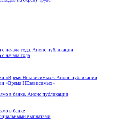
 с начала года. Анонс публикации
с начала года
ции «Время Независимых». Анонс публикации
ции «Время НЕзависимых»
рямо в банке. Анонс публикации
ямо в банке
 социальными выплатами