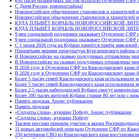
630 тысяч больничных листов оплатило Отделение СФР п
C Днем России, новороссийцы!
Новороссийское объединение старожилов и хранителей и
Новороссийское объединение старожилов и хранителей и
КУДА ПЛЫВЁТ КОРАБЛЬ НОВОРОССИЙСКОЙ ЛИТЕРА
КУДА ПЛЫВЁТ КОРАБЛЬ НОВОРОССИЙСКОЙ ЛИТЕ
9 мер социальной поддержки оказывает Отделение СФР п
9 мер социальной поддержки оказывает Отделение СФР п
С 1 июня 2026 года на Кубани начнётся приём заявлени
Принятыми мерами прокуратура Курганинского района до
В Новороссийске на скамью подсудимых отправлены чин
В Новороссийске на скамью подсудимых отправлены чин
В 2026 году в Отделении СФР по Краснодарскому краю 
В 2026 году в Отделении СФР по Краснодарскому краю 
Более 5 тысяч семей Краснодарского края использовали м
Более 5 тысяч семей Краснодарского края использовали м
Более 2,5 тысяч работодателей Кубани смогут компенсиро
Более 200 тысяч жителей Кубани старше 80 лет или с инв
Память людская. Анонс публикации
Память людская
«Солдаты слова», кующие Победу. Анонс публикации
«Солдаты слова», кующие Победу
Тысячи россиян приняли участие в акции Росприроднадз
11 новых автомобилей передало Отделение СФР по Крас
250 ветеранов СВО из Краснодарского края восстановили