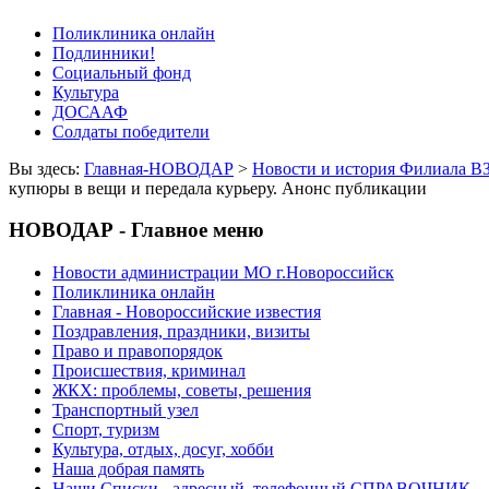
Поликлиника онлайн
Подлинники!
Социальный фонд
Культура
ДОСААФ
Солдаты победители
Вы здесь:
Главная-НОВОДАР
>
Новости и история Филиала В
купюры в вещи и передала курьеру. Анонс публикации
НОВОДАР - Главное меню
Новости администрации МО г.Новороссийск
Поликлиника онлайн
Главная - Новороссийские известия
Поздравления, праздники, визиты
Право и правопорядок
Происшествия, криминал
ЖКХ: проблемы, советы, решения
Транспортный узел
Спорт, туризм
Культура, отдых, досуг, хобби
Наша добрая память
Наши Списки - адресный, телефонный СПРАВОЧНИК