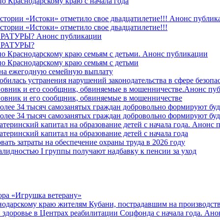
о Краснодарскому краю с начала года
стории «Истоки» отметило свое двадцатилетие!!! Анонс публик
стории «Истоки» отметило свое двадцатилетие!!!
ТУРЫ? Анонс публикации
РАТУРЫ?
о Краснодарскому краю семьям с детьми. Анонс публикации
о Краснодарскому краю семьям с детьми
й на ежегодную семейную выплату
билась устранения нарушений законодательства в сфере безопас
овник и его сообщник, обвиняемые в мошенничестве.Анонс пу
овник и его сообщник, обвиняемые в мошенничестве
более 34 тысяч самозанятых граждан добровольно формируют б
более 34 тысяч самозанятых граждан добровольно формируют б
атеринский капитал на образование детей с начала года. Анонс
атеринский капитал на образование детей с начала года
вать затраты на обеспечение охраны труда в 2026 году
алидностью I группы получают надбавку к пенсии за уход
ора «Игрушка ветерану»
нодарскому краю жителям Кубани, пострадавшим на производст
 здоровье в Центрах реабилитации Соцфонда с начала года. Ан